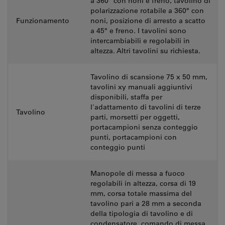
a 360° con noni e freno, tavolino di
polarizzazione rotabile a 360° con
Funzionamento
noni, posizione di arresto a scatto
a 45° e freno. I tavolini sono
intercambiabili e regolabili in
altezza. Altri tavolini su richiesta.
Tavolino di scansione 75 x 50 mm,
tavolini xy manuali aggiuntivi
disponibili, staffa per
l'adattamento di tavolini di terze
Tavolino
parti, morsetti per oggetti,
portacampioni senza conteggio
punti, portacampioni con
conteggio punti
Manopole di messa a fuoco
regolabili in altezza, corsa di 19
mm, corsa totale massima del
tavolino pari a 28 mm a seconda
della tipologia di tavolino e di
condensatore, comando di messa