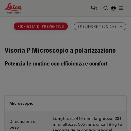
Leica Microsystems Logo
Togg
Inserire il 
RICHIESTA DI PREVENTIVO
SPECIFICHE TECNICHE
Visoria P
Microscopio a polarizzazione
Potenzia le routine con efficienza e comfort
Microscopio
Lunghezza: 410 mm, larghezza: 331
Dimensioni e
mm, altezza: 505 mm, circa 18 kg (a
peso
seconda della configurazione)