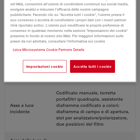
Versione digitale con schermo da
Versione digitale
siti Web, consentire all'utente di condividere contenuti sui social media,
10"/tablet
svolgere analisi e misurare l'efficacia delle nostre campagne
pubblicitarie. Facendo clic su "Accetta tutti i cookie", l'utente presta il
suo consenso e accetta di condividere i propri dati con i nostri partner
Ampia gamma di accessori
(link riportato sotto). L'utente può modificare le proprie preferenze di
Accessori
ergonomici disponibili (ErgoTubi,
consenso in qualsiasi momento nella sezione "Impostazioni dei cookie"
ergonomici
ErgoLift, ErgoModuli)
presente in fondo al nostro sito Web. Per maggiori informazioni sulle
prassi da noi adottate, consultare l'Informativa sui cookie
Leica Microsystems Cookie Partners Details
IL e TL: LED bianco ad alta
Gestione
potenza, illuminazione
codificata
fluorescente a 4 colori codificata,
Impostazioni cookie
Accetta tutti i cookie
dell'illuminazione
ulteriori sorgenti luminose esterne
su richiesta (non codificate)
Codificato manuale, torretta
portafiltri quadrupla, assistente
Asse a luce
diaframma codificato a colori;
incidente
diaframma di campo e di apertura,
slot per analizzatore/polarizzatore,
due posizioni del filtro