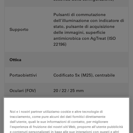
Pulsanti di commutazione
dell'illuminazione con indicatore di
stato, pulsante di acquisizione
Supporto
delle immagini, superficie
antimicrobica con AgTreat (ISO
22196)
Ottica
Portaobiettivi
Codificato 5x (M25), centrabile
Oculari (FOV)
20 / 22 / 25 mm
Fototubi 50/50 con porta fissa,
Noi e i nostri partner utilizziamo cookie e altre tecnologie di
Tubi
100/50/0 con porta fissa, 100/50/0
tracciamento, come pure alcuni dei dati fornitici direttamente
con porta variabile
dall'utente, quali le sue informazioni di contatto, per migliorare
l'esperienza di fruizione dei nostri siti Web, proporre all'utente pubblicità
e contenuti personalizzati in base alle sue interazioni con questi e altri