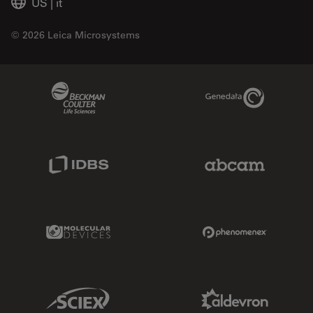
US
|
it
© 2026 Leica Microsystems
Beckman Coulter Link
Genedata Link
IDBS Link
Abcam Limited
Molecular Devices Link
Phenomenex L
Sciex Link
Aldevron Link