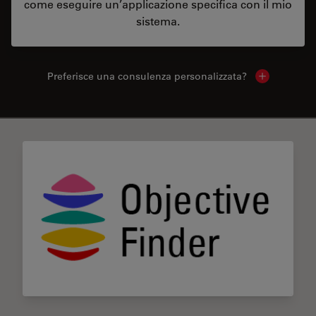
come eseguire un’applicazione specifica con il mio
sistema.
Preferisce una consulenza personalizzata?
Show local 
✕