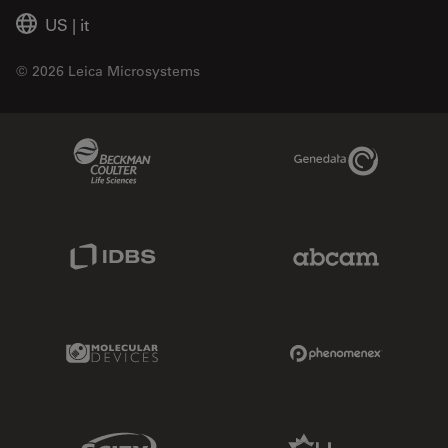
US
|
it
© 2026 Leica Microsystems
Beckman Coulter Link
Genedata Link
IDBS Link
Abcam Limited
Molecular Devices Link
Phenomenex L
Sciex Link
Aldevron Link