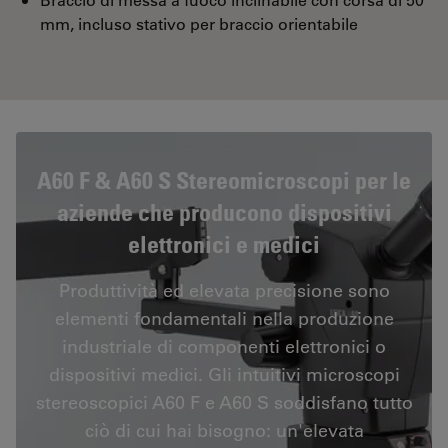
mm, incluso stativo per braccio orientabile
A60 F & A60 S Stereomicroscopi per le
aziende che producono dispositivi
elettronici e medici
Produttività ed elevata precisione sono
elementi fondamentali nella produzione
industriale di componenti elettronici o
dispositivi medici. Gli intuitivi microscopi
stereoscopici A60 F e A60 S soddisfano tutto
ciò di cui hai bisogno: un'elevata