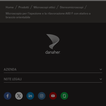
Home
Prodotti
Microscopi ottici
Stereomicroscopi
Microscopio per l'ispezione e la rilavorazione A60 F con stativo a
braccio orientabile
Danaher Logo
Footer
AZIENDA
NOTE LEGALI
Facebook
X
LinkedIn
Instagram
YouTube
Glassdoor