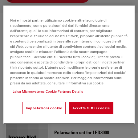
Noi e i nostri partner utilizziamo cookie e altre tecnologie di
tracciamento, come pure alcuni dei dati fornitici direttamente
Componenti
dall'utente, quali le sue informazioni di contatto, per migliorare
l'esperienza di fruizione dei nostri siti Web, proporre all'utente pubblicità
e contenuti personalizzati in base alle sue interazioni con questi e altri
Microscopio per l'ispezione e la
Quantità
siti Web, consentire all'utente di condividere contenuti sui social media,
rilavorazione A60 F con stativo a
svolgere analisi e misurare l'efficacia delle nostre campagne
braccio orientabile comprende:
pubblicitarie. Facendo clic su "Accetta tutti i cookie", l'utente presta il
suo consenso e accetta di condividere i propri dati con i nostri partner
(link riportato sotto). L'utente può modificare le proprie preferenze di
consenso in qualsiasi momento nella sezione "Impostazioni dei cookie"
presente in fondo al nostro sito Web. Per maggiori informazioni sulle
prassi da noi adottate, consultare l'Informativa sui cookie
Leica A60 F
1
Leica Microsystems Cookie Partners Details
10450311
Impostazioni cookie
Accetta tutti i cookie
Polarisation set for LED3000