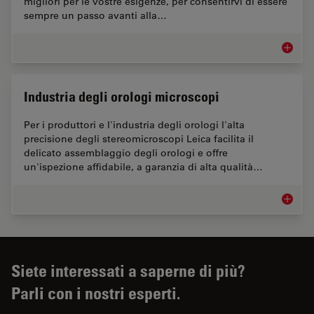
migliori per le vostre esigenze, per consentirvi di essere
sempre un passo avanti alla…
Microsco
Industria degli orologi microscopi
Per i produttori e l'industria degli orologi l'alta
precisione degli stereomicroscopi Leica facilita il
delicato assemblaggio degli orologi e offre
un'ispezione affidabile, a garanzia di alta qualità…
Industri
Siete interessati a saperne di più?
Parli con i nostri esperti.