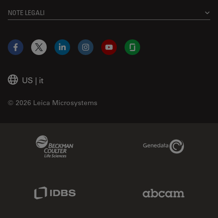
NOTE LEGALI
Facebook
X
LinkedIn
Instagram
YouTube
Glassdoor
US
|
it
© 2026 Leica Microsystems
Beckman Coulter Link
Genedata Link
IDBS Link
Abcam Limited