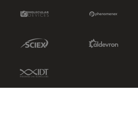
Molecular Devices Link
Phenomenex L
Sciex Link
Aldevron Link
IDT Link