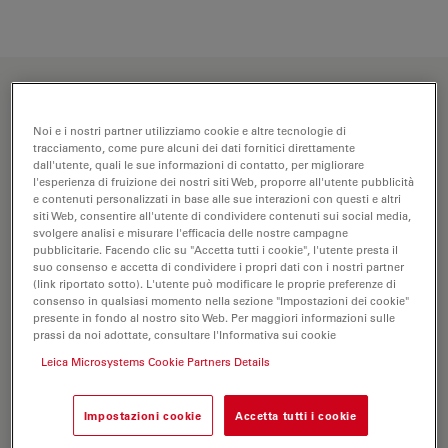
Noi e i nostri partner utilizziamo cookie e altre tecnologie di
tracciamento, come pure alcuni dei dati fornitici direttamente
dall'utente, quali le sue informazioni di contatto, per migliorare
l'esperienza di fruizione dei nostri siti Web, proporre all'utente pubblicità
e contenuti personalizzati in base alle sue interazioni con questi e altri
siti Web, consentire all'utente di condividere contenuti sui social media,
svolgere analisi e misurare l'efficacia delle nostre campagne
pubblicitarie. Facendo clic su "Accetta tutti i cookie", l'utente presta il
suo consenso e accetta di condividere i propri dati con i nostri partner
(link riportato sotto). L'utente può modificare le proprie preferenze di
consenso in qualsiasi momento nella sezione "Impostazioni dei cookie"
presente in fondo al nostro sito Web. Per maggiori informazioni sulle
prassi da noi adottate, consultare l'Informativa sui cookie
Save up to 20% inspection and rework time
Leica Microsystems Cookie Partners Details
Optimize your production workflow, keep defect rates
Impostazioni cookie
Accetta tutti i cookie
low, and fulfill customer requests effortlessly. You can
find details quickly and work up to 20% faster in