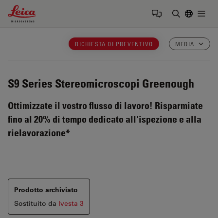
Leica Microsystems Logo
Togg
Inserire il 
RICHIESTA DI PREVENTIVO
MEDIA
S9 Series
Stereomicroscopi Greenough
Ottimizzate il vostro flusso di lavoro! Risparmiate
fino al 20% di tempo dedicato all'ispezione e alla
rielavorazione*
Prodotto archiviato
Sostituito da
Ivesta 3