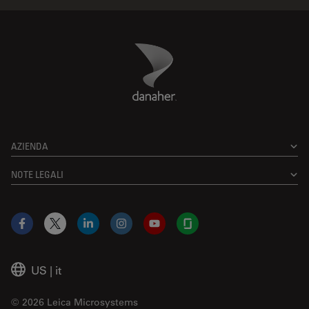
Danaher Logo
Footer
AZIENDA
NOTE LEGALI
Facebook
X
LinkedIn
Instagram
YouTube
Glassdoor
US
|
it
© 2026 Leica Microsystems