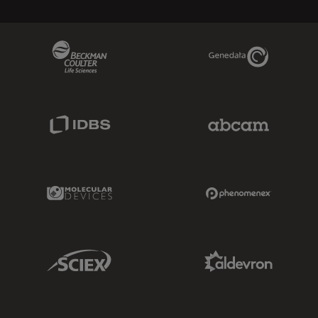
Beckman Coulter Link
Genedata Link
IDBS Link
Abcam Limited
Molecular Devices Link
Phenomenex L
Sciex Link
Aldevron Link