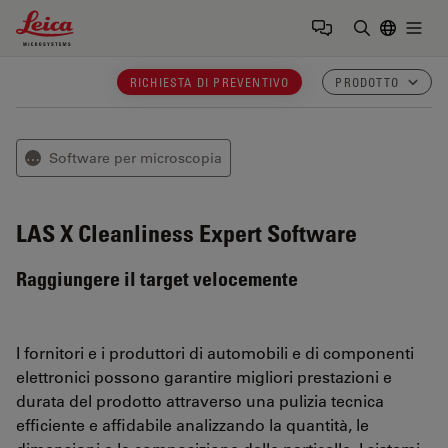
Leica Microsystems Logo
Togg
Inserire il 
RICHIESTA DI PREVENTIVO
PRODOTTO
Software per microscopia
⋯
LAS X Cleanliness Expert
Software
Raggiungere il target velocemente
I fornitori e i produttori di automobili e di componenti
elettronici possono garantire migliori prestazioni e
durata del prodotto attraverso una pulizia tecnica
efficiente e affidabile analizzando la quantità, le