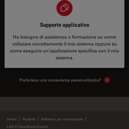
Supporto applicativo
Ho bisogno di assistenza o formazione su come
utilizzare correttamente il mio sistema oppure su
come eseguire un’applicazione specifica con il mio
sistema.
Preferisce una consulenza personalizzata?
Show local 
✕
Prodotti simili
Home
Prodotti
Software per microscopia
LAS X Cleanliness Expert