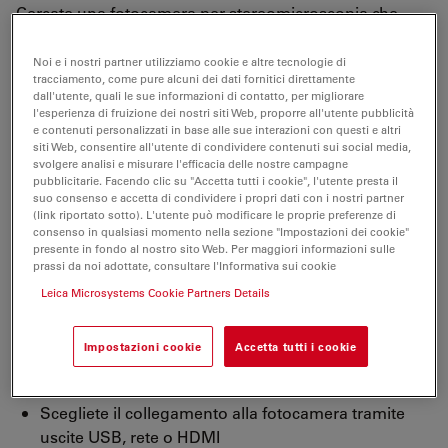
Cercate una fotocamera per stereomicroscopia che
offra una capacità di rete e renda il vostro lavoro più
semplice ed efficiente? Allora la camera Leica IC90 E è
Noi e i nostri partner utilizziamo cookie e altre tecnologie di
tracciamento, come pure alcuni dei dati fornitici direttamente
la scelta giusta per voi.
dall'utente, quali le sue informazioni di contatto, per migliorare
l'esperienza di fruizione dei nostri siti Web, proporre all'utente pubblicità
La fotocamera CMOS per stereomicroscopi Leica IC90
e contenuti personalizzati in base alle sue interazioni con questi e altri
E è stata sviluppata appositamente per gli
siti Web, consentire all'utente di condividere contenuti sui social media,
svolgere analisi e misurare l'efficacia delle nostre campagne
stereomicroscopi
della serie Leica M. È in grado di
pubblicitarie. Facendo clic su "Accetta tutti i cookie", l'utente presta il
offrire immagini ultra nitide con una elevata fedeltà
suo consenso e accetta di condividere i propri dati con i nostri partner
(link riportato sotto). L'utente può modificare le proprie preferenze di
cromatica, perfette per la visualizzazione e la
consenso in qualsiasi momento nella sezione "Impostazioni dei cookie"
documentazione nelle applicazioni industriali.
presente in fondo al nostro sito Web. Per maggiori informazioni sulle
prassi da noi adottate, consultare l'Informativa sui cookie
Leica Microsystems Cookie Partners Details
Scoprite maggiori dettagli grazie alla risoluzione da
10 mega pixel
Impostazioni cookie
Accetta tutti i cookie
Collegatevi direttamente al microscopio, senza
dover utilizzare una uscita fotografica e raccordi.
Scegliete il collegamento alla fotocamera tramite
uscite USB, rete o HDMI