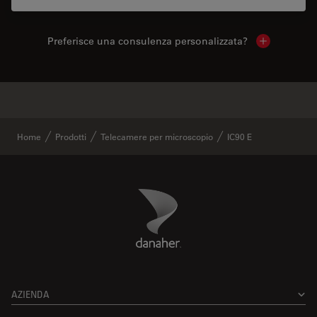
Preferisce una consulenza personalizzata?
Show local 
✕
Prodotti simili
Home
Prodotti
Telecamere per microscopio
IC90 E
Danaher Logo
Footer
AZIENDA