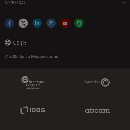
NOTE LEGALI
Facebook
X
LinkedIn
Instagram
YouTube
Glassdoor
US
|
it
© 2026 Leica Microsystems
Beckman Coulter Link
Genedata Link
IDBS Link
Abcam Limited