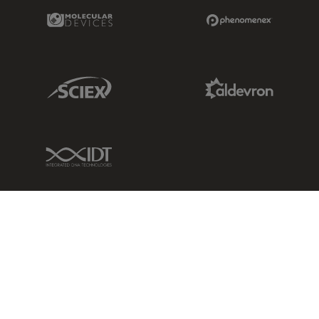
Molecular Devices Link
Phenomenex L
Sciex Link
Aldevron Link
IDT Link