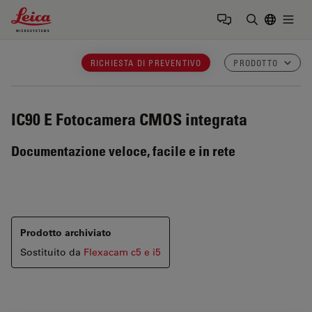
Leica Microsystems Logo
Togg
Inserire il 
RICHIESTA DI PREVENTIVO
PRODOTTO
IC90 E
Fotocamera CMOS integrata
Documentazione veloce, facile e in rete
Prodotto archiviato
Sostituito da
Flexacam c5 e i5