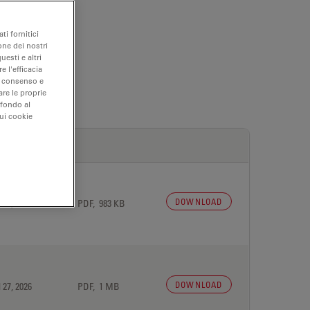
ti fornitici
one dei nostri
uesti e altri
e l'efficacia
uo consenso e
are le proprie
 fondo al
sui cookie
DOWNLOAD
 27, 2026
PDF, 983 KB
DOWNLOAD
 27, 2026
PDF, 1 MB