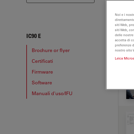
Noi e i nost
direttamente
siti Web, pr
siti Web, co
IC90 
IC90 E
delle nostre
accetta di c
preferenze 
Brochure or flyer
nostro sito 
Leica Micro
Certificati
BRO
Firmware
Software
Manuali d'uso/IFU