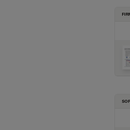
FI
SO