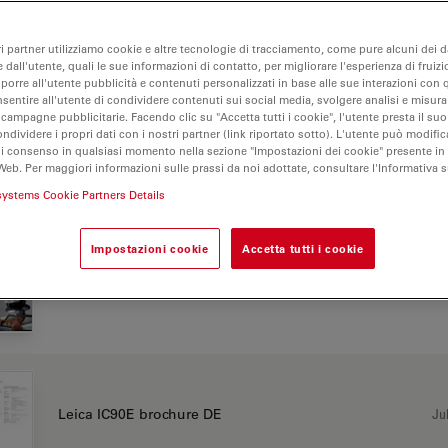
ri partner utilizziamo cookie e altre tecnologie di tracciamento, come pure alcuni dei da
 dall'utente, quali le sue informazioni di contatto, per migliorare l'esperienza di fruizi
oporre all'utente pubblicità e contenuti personalizzati in base alle sue interazioni con q
nsentire all'utente di condividere contenuti sui social media, svolgere analisi e misurar
E
 campagne pubblicitarie. Facendo clic su "Accetta tutti i cookie", l'utente presta il s
ondividere i propri dati con i nostri partner (link riportato sotto). L'utente può modific
di consenso in qualsiasi momento nella sezione "Impostazioni dei cookie" presente in
Web. Per maggiori informazioni sulle prassi da noi adottate, consultare l'Informativa 
systems Cookie Partners Details
CHURE OR FLYER
Impostazioni cookie
Accetta tutti i cookie
Jul
Leica IC90E brochure CN
Jul
Leica IC90E brochure DE