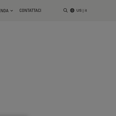
CONTATTACI
ENDA
US
|
it
Inserire il termine di ricerc