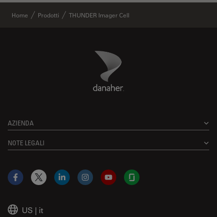
Home
Prodotti
THUNDER Imager Cell
Danaher Logo
Footer
AZIENDA
NOTE LEGALI
Facebook
X
LinkedIn
Instagram
YouTube
Glassdoor
US
|
it