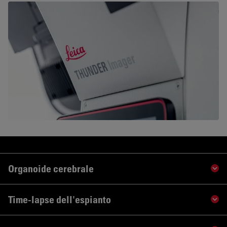
Organoide cerebrale
Sho
Time-lapse dell'espianto
Sho