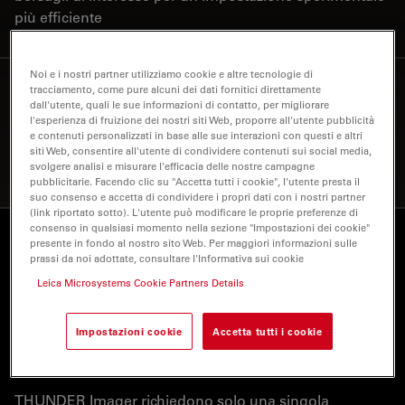
più efficiente
Noi e i nostri partner utilizziamo cookie e altre tecnologie di
Migliori risultati di analisi
3
tracciamento, come pure alcuni dei dati fornitici direttamente
dall'utente, quali le sue informazioni di contatto, per migliorare
l'esperienza di fruizione dei nostri siti Web, proporre all'utente pubblicità
I set di dati THUNDER consentono di
e contenuti personalizzati in base alle sue interazioni con questi e altri
migliorare il rilevamento degli oggetti per una migliore
siti Web, consentire all'utente di condividere contenuti sui social media,
analisi dei dati
svolgere analisi e misurare l'efficacia delle nostre campagne
pubblicitarie. Facendo clic su "Accetta tutti i cookie", l'utente presta il
suo consenso e accetta di condividere i propri dati con i nostri partner
(link riportato sotto). L'utente può modificare le proprie preferenze di
consenso in qualsiasi momento nella sezione "Impostazioni dei cookie"
presente in fondo al nostro sito Web. Per maggiori informazioni sulle
Immagine alla velocità della vita -
prassi da noi adottate, consultare l'Informativa sui cookie
Processi cellulari
Leica Microsystems Cookie Partners Details
Le cellule vive contengono una serie di processi
Impostazioni cookie
Accetta tutti i cookie
dinamici che richiedono un sistema in grado di
acquisire dati con elevate risoluzioni temporali.
THUNDER Imager richiedono solo una singola