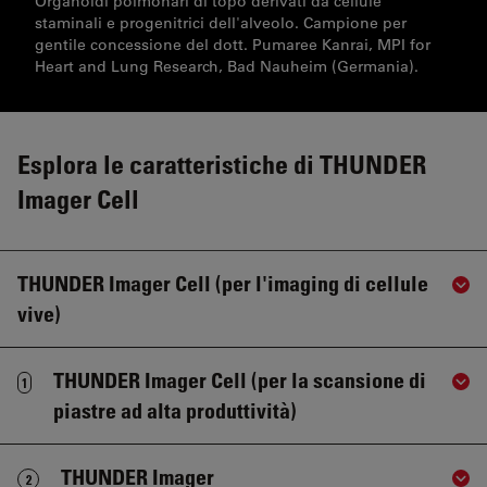
Organoidi polmonari di topo derivati da cellule
staminali e progenitrici dell'alveolo. Campione per
gentile concessione del dott. Pumaree Kanrai, MPI for
Heart and Lung Research, Bad Nauheim (Germania).
Esplora le caratteristiche di THUNDER
Imager Cell
THUNDER Imager Cell (per l'imaging di cellule
Sho
vive)
THUNDER Imager Cell (per la scansione di
1
Sho
piastre ad alta produttività)
THUNDER Imager
2
Sho