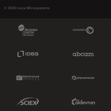
© 2026 Leica Microsystems
Beckman Coulter Link
Genedata Link
IDBS Link
Abcam Limited
Molecular Devices Link
Phenomenex L
Sciex Link
Aldevron Link