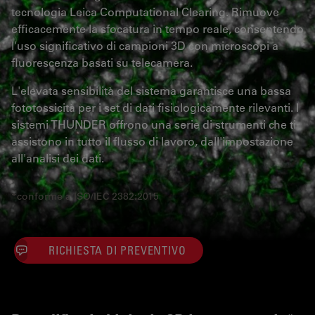
tecnologia Leica Computational Clearing. Rimuove
efficacemente la sfocatura in tempo reale, consentendo
l'uso significativo di campioni 3D con microscopi a
fluorescenza basati su telecamera.
L'elevata sensibilità del sistema garantisce una bassa
fototossicità per i set di dati fisiologicamente rilevanti. I
sistemi THUNDER offrono una serie di strumenti che ti
assistono in tutto il flusso di lavoro, dall'impostazione
all'analisi dei dati.
*conforme a ISO/IEC 2382:2015
RICHIESTA DI PREVENTIVO