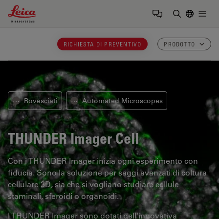
Leica Microsystems Logo
Togg
Inserire il 
RICHIESTA DI PREVENTIVO
PRODOTTO
Rovesciati
Automated Microscopes
⋯
⋯
THUNDER Imager Cell
Con i THUNDER Imager inizia ogni esperimento con
fiducia. Sono la soluzione per saggi avanzati di coltura
cellulare 3D, sia che si vogliano studiare cellule
staminali, sferoidi o organoidi.
I THUNDER Imager sono dotati dell'innovativa