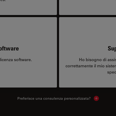
software
Sup
licenza software.
Ho bisogno di assi
correttamente il mio sist
spec
Preferisce una consulenza personalizzata?
Show local 