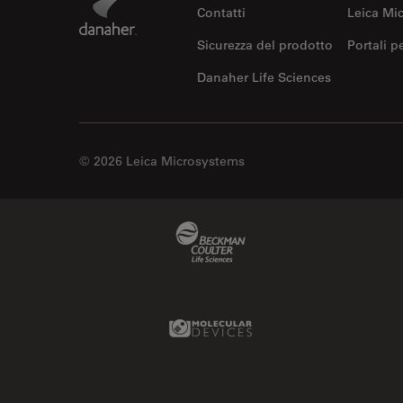
Contatti
Leica Mi
Sicurezza del prodotto
Portali p
Danaher Life Sciences
© 2026 Leica Microsystems
Beckman Coulter Link
Molecular Devices Link
IDT Link