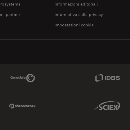
crosystems
Informazioni editoriali
er i partner
Informativa sulla privacy
Impostazioni cookie
Genedata Link
IDBS Link
Phenomenex Link
Sciex Link