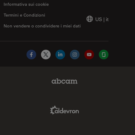
Informativa sui cookie
Termini e Condizioni
US
|
it
Non vendere o condividere i miei dati
Facebook
X
LinkedIn
Instagram
YouTube
Glassdoor
Abcam Limited Link
Aldevron Link