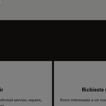
ir
Richieste 
hnical service, repairs,
Sono interessato a un nuo
es.