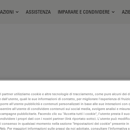
AZIONI
ASSISTENZA
IMPARARE E CONDIVIDERE
AZI
ia strutturale delle cellule
ri partner utilizziamo cookie e altre tecnologie di tracciamento, come pure alcuni dei da
 dall'utente, quali le sue informazioni di contatto, per migliorare l'esperienza di fruizi
oporre all'utente pubblicità e contenuti personalizzati in base alle sue interazioni con q
nsentire all'utente di condividere contenuti sui social media, svolgere analisi e misurar
 campagne pubblicitarie. Facendo clic su "Accetta tutti i cookie", l'utente presta il s
ondividere i propri dati con i nostri partner (link riportato sotto). L'utente può modific
di consenso in qualsiasi momento nella sezione "Impostazioni dei cookie" presente in
bile. Ci contatti per informazioni su prodotti alternativi recenti.
Web. Per maggiori informazioni sulle prassi da noi adottate, consultare l'Informativa 