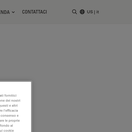
CONTATTACI
ENDA
US
|
it
Inserire il termine di ricerc
ti fornitici
one dei nostri
uesti e altri
e l'efficacia
uo consenso e
are le proprie
 fondo al
sui cookie