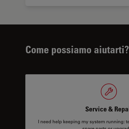
Come possiamo aiutarti?
Service & Repa
I need help keeping my system running: tec
spare parts or upgrad