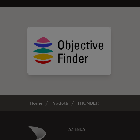
Home
Prodotti
THUNDER
Footer
Danaher Logo
AZIENDA