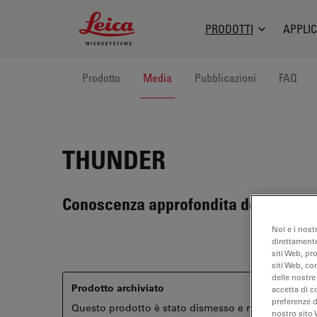
Leica Microsystems Logo
PRODOTTI
APPLIC
Prodotto
Media
Pubblicazioni
FAQ
THUNDER
Conoscenza approfondita della biolog
Noi e i nost
direttamente
siti Web, pr
siti Web, co
delle nostre
Prodotto archiviato
accetta di c
preferenze 
Questo prodotto è stato dismesso e non è più disponi
nostro sito 