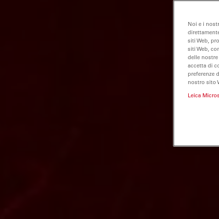
Noi e i nost
direttamente
siti Web, pr
siti Web, co
delle nostre
accetta di c
preferenze 
nostro sito 
Leica Micro