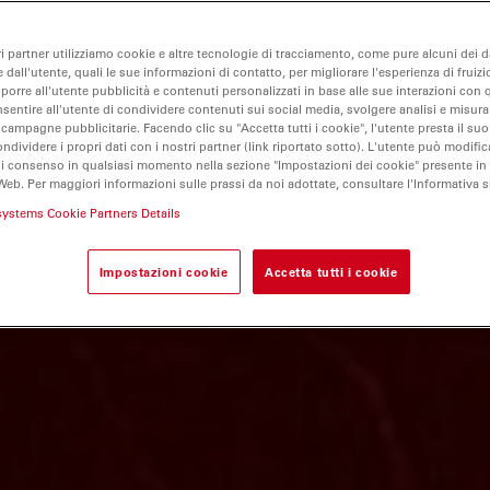
ri partner utilizziamo cookie e altre tecnologie di tracciamento, come pure alcuni dei da
 dall'utente, quali le sue informazioni di contatto, per migliorare l'esperienza di fruizi
oporre all'utente pubblicità e contenuti personalizzati in base alle sue interazioni con q
nsentire all'utente di condividere contenuti sui social media, svolgere analisi e misurar
 campagne pubblicitarie. Facendo clic su "Accetta tutti i cookie", l'utente presta il s
ondividere i propri dati con i nostri partner (link riportato sotto). L'utente può modific
di consenso in qualsiasi momento nella sezione "Impostazioni dei cookie" presente in
Web. Per maggiori informazioni sulle prassi da noi adottate, consultare l'Informativa 
systems Cookie Partners Details
Impostazioni cookie
Accetta tutti i cookie