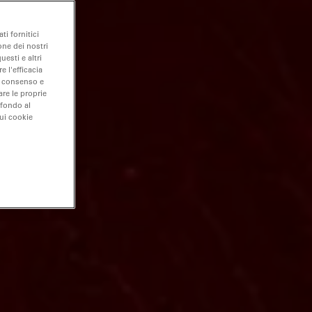
ti fornitici
one dei nostri
uesti e altri
e l'efficacia
uo consenso e
are le proprie
 fondo al
sui cookie