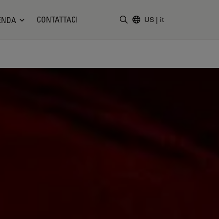
CONTATTACI
ENDA
US
|
it
Inserire il termine di ricerc