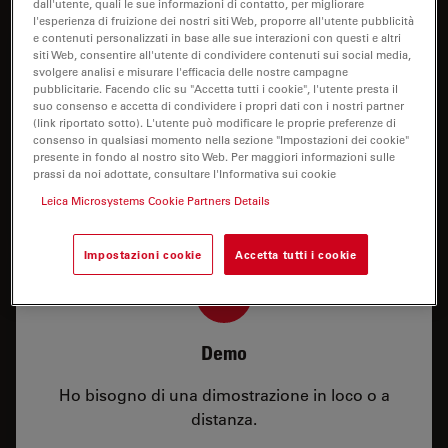
dall'utente, quali le sue informazioni di contatto, per migliorare
l'esperienza di fruizione dei nostri siti Web, proporre all'utente pubblicità
e contenuti personalizzati in base alle sue interazioni con questi e altri
siti Web, consentire all'utente di condividere contenuti sui social media,
svolgere analisi e misurare l'efficacia delle nostre campagne
pubblicitarie. Facendo clic su "Accetta tutti i cookie", l'utente presta il
suo consenso e accetta di condividere i propri dati con i nostri partner
(link riportato sotto). L'utente può modificare le proprie preferenze di
Prezzo
consenso in qualsiasi momento nella sezione "Impostazioni dei cookie"
presente in fondo al nostro sito Web. Per maggiori informazioni sulle
Ho bisogno di una configurazione o di
prassi da noi adottate, consultare l'Informativa sui cookie
informazioni sul prezzo.
Leica Microsystems Cookie Partners Details
Impostazioni cookie
Accetta tutti i cookie
Demo
Ho bisogno di una dimostrazione in loco o a
distanza.