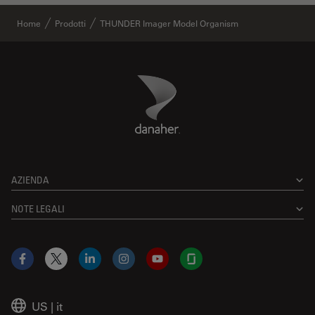
Home
Prodotti
THUNDER Imager Model Organism
Danaher Logo
Footer
AZIENDA
NOTE LEGALI
Facebook
X
LinkedIn
Instagram
YouTube
Glassdoor
US
|
it