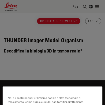
Leica Microsystems Logo
Togg
Inserire il 
RICHIESTA DI PREVENTIVO
FAQ
THUNDER Imager Model Organism
Decodifica la biologia 3D in tempo reale*
Siete interessati a saperne di più?
Parli con i nostri esperti.
Noi e i nostri partner utilizziamo cookie e altre tecnologie di
tracciamento, come pure alcuni dei dati fornitici direttamente