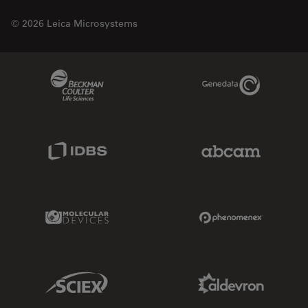
© 2026 Leica Microsystems
Beckman Coulter Link
Genedata Link
IDBS Link
Abcam Limited
Molecular Devices Link
Phenomenex L
Sciex Link
Aldevron Link