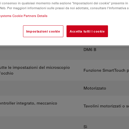
di consenso in qualsiasi momento nella sezione "Impostazioni dei cookie" presente in
Web. Per maggiori informazioni sulle prassi da noi adottate, consultare l'Informativa 
ager Tissue
THUNDER Image
systems Cookie Partners Details
zazione di singoli piani e
Sistema di imaging di 
ci
l'acquisizione di immag
Impostazioni cookie
Accetta tutti i cookie
DM6 B
tutte le impostazioni del microscopio
Funzione SmartTouch per
'occhio
Motorizzato
ntroller integrato, meccanico
Tavolini motorizzati o 
Sì