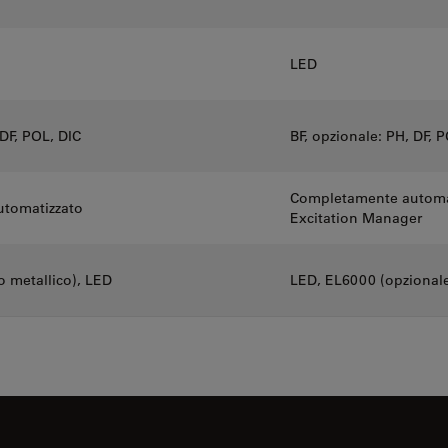
LED
 DF, POL, DIC
BF, opzionale: PH, DF, 
Completamente automatiz
tomatizzato
Excitation Manager
 metallico), LED
LED, EL6000 (opzional