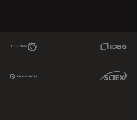
Genedata Link
IDBS Link
Phenomenex Link
Sciex Link