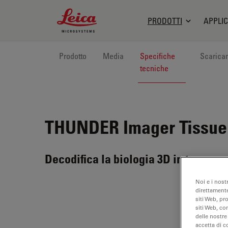
Leica Microsystems Logo
PRODOTTI
APPLIC
Prodotto
Media
Specifiche
Scarica
tecniche
THUNDER Imager Tissue
Decodifica la biologia 3D in tempo r
Noi e i nost
direttamente
siti Web, pr
siti Web, co
delle nostre
accetta di c