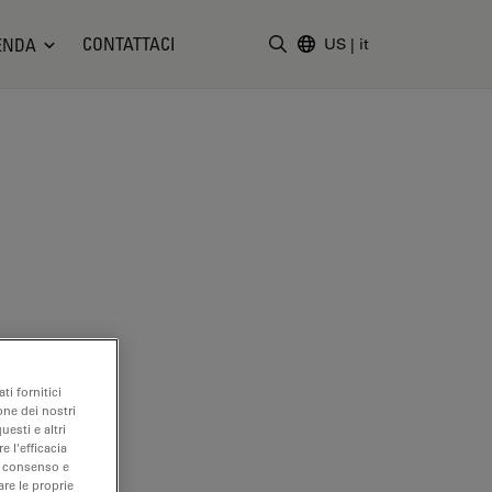
CONTATTACI
ENDA
US
|
it
Inserire il termine di ricerc
ti fornitici
one dei nostri
uesti e altri
e l'efficacia
uo consenso e
are le proprie