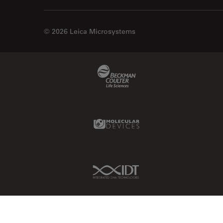
© 2026 Leica Microsystems
Beckman Coulter Link
Molecular Devices Link
IDT Link