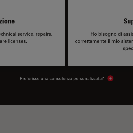
zione
Sup
hnical service, repairs,
Ho bisogno di assi
are licenses.
correttamente il mio sist
spec
Preferisce una consulenza personalizzata?
Show local 