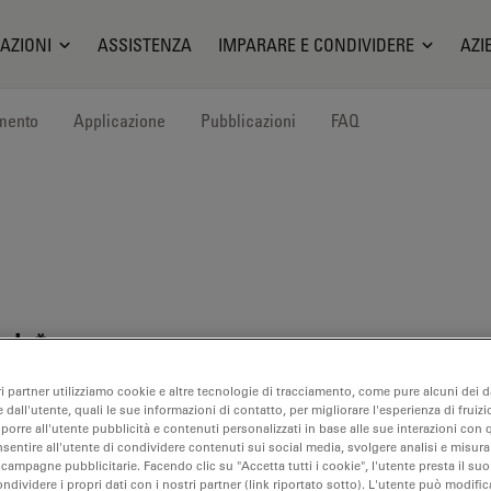
AZIONI
ASSISTENZA
IMPARARE E CONDIVIDERE
AZI
mento
Applicazione
Pubblicazioni
FAQ
eale*
ri partner utilizziamo cookie e altre tecnologie di tracciamento, come pure alcuni dei da
 dall'utente, quali le sue informazioni di contatto, per migliorare l'esperienza di fruizi
oporre all'utente pubblicità e contenuti personalizzati in base alle sue interazioni con q
nsentire all'utente di condividere contenuti sui social media, svolgere analisi e misurar
 campagne pubblicitarie. Facendo clic su "Accetta tutti i cookie", l'utente presta il s
ondividere i propri dati con i nostri partner (link riportato sotto). L'utente può modific