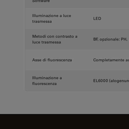
Software
Illuminazione a luce
LED
trasmessa
Metodi con contrasto a
BF, opzionale: PH,
luce trasmessa
Asse di fluorescenza
Completamente au
Illuminazione a
EL6000 (alogenuro
fluorescenza