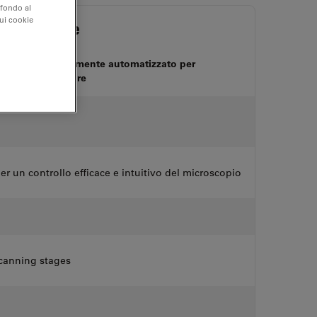
 fondo al
sui cookie
r 3D Tissue
tessuti completamente automatizzato per
ini 3D multicolore
 un controllo efficace e intuitivo del microscopio
scanning stages