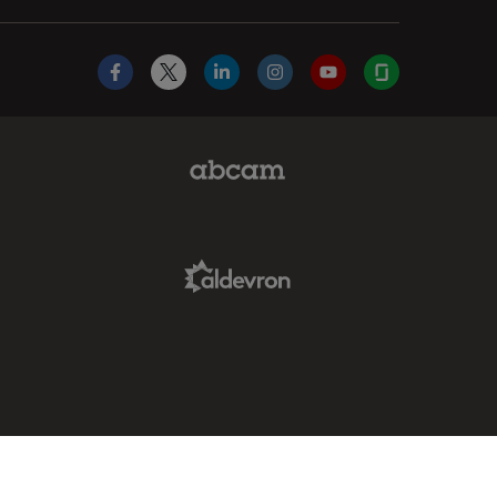
Facebook
X
LinkedIn
Instagram
YouTube
Glassdoor
Abcam Limited Link
Aldevron Link