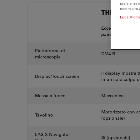
preferenze 
nostro sito 
THUNDER Im
Leica Micro
Eccellente visualiz
panoramiche velo
Piattaforma di
DM4 B
microscopia
Il display mostra 
Display/Touch screen
in un solo colpo d
Messa a fuoco
Meccanico
Motorizzato con co
Tavolino
(opzionale)
LAS X Navigator
Sì (opzionale)