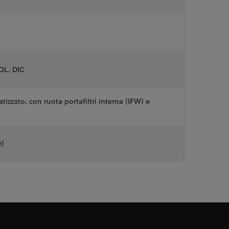
POL, DIC
zato, con ruota portafiltri interna (IFW) e
e)