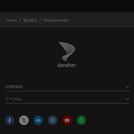
Home
製品紹介
Objectivefinder
Danaher Logo
Footer
COMPANY
リーガル
Facebook
X
LinkedIn
Instagram
YouTube
Glassdoor