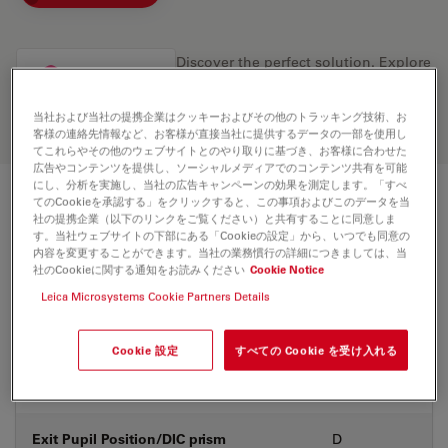
Discover the perfect solution. Explore
our
Objective Finder
, compare
alternatives, and find the best fit for
当社および当社の提携企業はクッキーおよびその他のトラッキング技術、お
your needs.
客様の連絡先情報など、お客様が直接当社に提供するデータの一部を使用し
てこれらやその他のウェブサイトとのやり取りに基づき、お客様に合わせた
広告やコンテンツを提供し、ソーシャルメディアでのコンテンツ共有を可能
にし、分析を実施し、当社の広告キャンペーンの効果を測定します。「すべ
てのCookieを承認する」をクリックすると、この事項およびこのデータを当
技術仕様
社の提携企業（以下のリンクをご覧ください）と共有することに同意しま
す。当社ウェブサイトの下部にある「Cookieの設定」から、いつでも同意の
内容を変更することができます。当社の業務慣行の詳細につきましては、当
社のCookieに関する通知をお読みください
Cookie Notice
製品番号
11506318
Leica Microsystems Cookie Partners Details
補正環 (CORR)
CORR
Cookie 設定
すべての Cookie を受け入れる
カバーガラス
あり
Exit Pupil Position/DIC prism
D