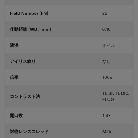
Field Number (FN)
25
作動距離 (WD、mm)
0.10
液浸
オイル
アイリス絞り
なし
倍率
100⨉
TL-BF, TL-DIC,
コントラスト法
FLUO
開口数
1.47
対物レンズスレッド
M25