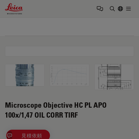
Leica Microsystems Logo
Togg
検索用語を
Microscope Objective HC PL APO
100x/1,47 OIL CORR TIRF
見積依頼