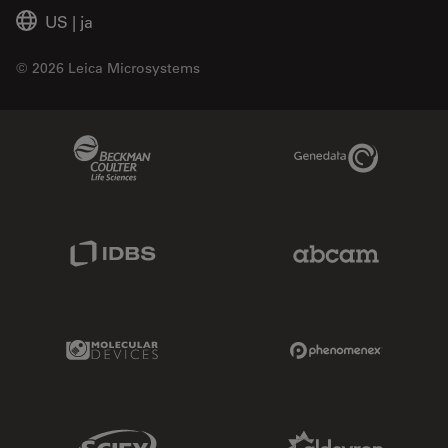
US
|
ja
© 2026 Leica Microsystems
Beckman Coulter Link
Genedata Link
IDBS Link
Abcam Limited
Molecular Devices Link
Phenomenex L
Sciex Link
Aldevron Link