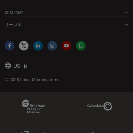
COMPANY
リーガル
Facebook
X
LinkedIn
Instagram
YouTube
Glassdoor
US
|
ja
© 2026 Leica Microsystems
Beckman Coulter Link
Genedata Link
IDBS Link
Abcam Limited