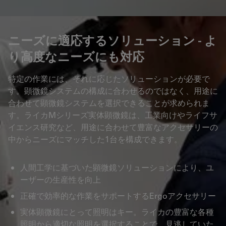
ニーズに適応するソリューション - よ
り高度なニーズにも対応
特定の作業には、それに応じたソリューションが必要で
す。顕微鏡システムの構成に合わせるのではなく、用途に
合わせて顕微鏡システムを選択できることが求められま
す。ライカMシリーズ実体顕微鏡は、工業向けやライフサ
イエンス研究など、用途に合わせて豊富なアクセサリーの
中からニーズにマッチした1台を構成できます。
人間工学に基づいた顕微鏡ソリューションにより、ユ
ーザーの生産性を向上
正確で効率的な作業をサポートするErgoアクセサリー
実体顕微鏡にとって照明はキー。ライカの豊富な各種
照明から適切な照明を選択することで、見逃していた