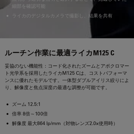
細部を確認可能
ライカのデジタルカメラで撮影し、結果を共有
ルーチン作業に最適ライカM125 C
妥協のない機能性：コード化されたズームとアポクロマー
ト光学系を採用したライカM125 Cは、コストパフォーマ
ンスに優れたモデルです。一体型ダブルアイリス絞りによ
り、解像度と焦点深度の最適な調整が可能です。
ズーム 12.5:1
倍率 8倍～100倍
解像度 最大864 lp/mm（対物レンズ2.0x使用時）