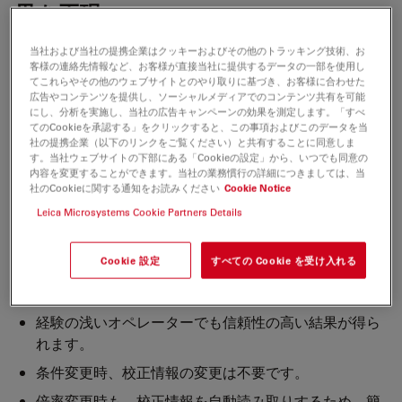
果を再現
ズーム情報の読み取り機能は設定を再現する優れた手法
当社および当社の提携企業はクッキーおよびその他のトラッキング技術、お
客様の連絡先情報など、お客様が直接当社に提供するデータの一部を使用し
で、文書化を行いやすくし、レポート作成の一貫性を保つ
てこれらやその他のウェブサイトとのやり取りに基づき、お客様に合わせた
のに役立ちます。顕微鏡のコード化機能では、倍率とアイ
広告やコンテンツを提供し、ソーシャルメディアでのコンテンツ共有を可能
にし、分析を実施し、当社の広告キャンペーンの効果を測定します。「すべ
リス絞りの位置の両方をリアルタイムでソフトウェアに送
てのCookieを承認する」をクリックすると、この事項およびこのデータを当
信します。
社の提携企業（以下のリンクをご覧ください）と共有することに同意しま
す。当社ウェブサイトの下部にある「Cookieの設定」から、いつでも同意の
スケールバーが倍率に連動して、画像上にリアルタイムで
内容を変更することができます。当社の業務慣行の詳細につきましては、当
社のCookieに関する通知をお読みください
Cookie Notice
表示されます。画像を保存したとき、顕微鏡の各設定条件
Leica Microsystems Cookie Partners Details
も一緒に保存されます。
Cookie 設定
すべての Cookie を受け入れる
いつでも簡単に呼び出し可能
経験の浅いオペレーターでも信頼性の高い結果が得ら
れます。
条件変更時、校正情報の変更は不要です。
倍率変更時も、校正情報を自動読み取りするため、簡