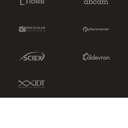
Molecular Devices Link
Phenomenex L
Sciex Link
Aldevron Link
IDT Link