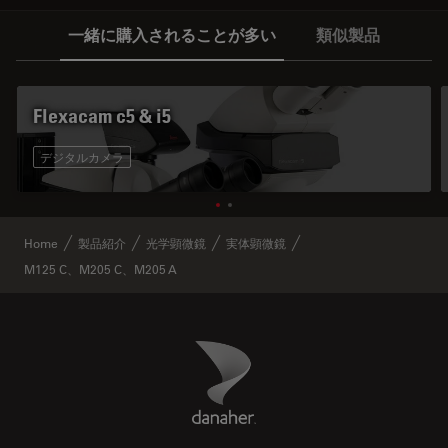
一緒に購入されることが多い
類似製品
Flexacam c5 & i5
デジタルカメラ
Home
製品紹介
光学顕微鏡
実体顕微鏡
M125 C、M205 C、M205 A
Danaher Logo
Footer