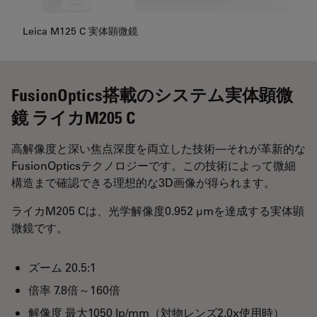
Leica M125 C 実体顕微鏡
FusionOptics搭載のシステム実体顕微
鏡 ライカM205 C
高解像度と深い焦点深度を両立した技術―それが革新的な
FusionOpticsテクノロジーです。この技術によって微細
構造まで確認できる理想的な3D画像が得られます。
ライカM205 Cは、光学解像度0.952 µmを達成する実体顕
微鏡です。
ズーム 20.5:1
倍率 7.8倍～160倍
解像度 最大1050 lp/mm（対物レンズ2.0x使用時）