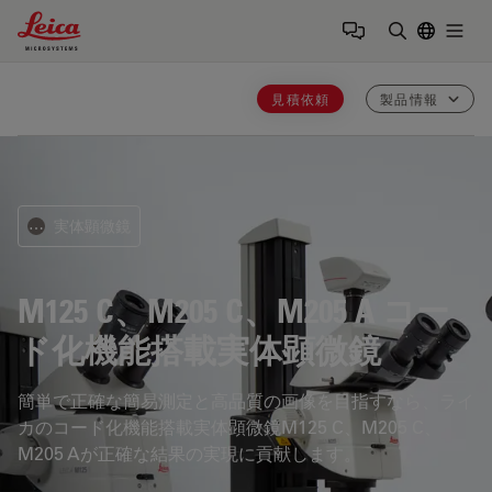
Leica Microsystems Logo
Togg
検索用語を
見積依頼
製品情報
実体顕微鏡
⋯
M125 C、M205 C、M205 A
コー
ド化機能搭載実体顕微鏡
簡単で正確な簡易測定と高品質の画像を目指すなら、ライ
カのコード化機能搭載実体顕微鏡M125 C、M205 C、
M205 Aが正確な結果の実現に貢献します。