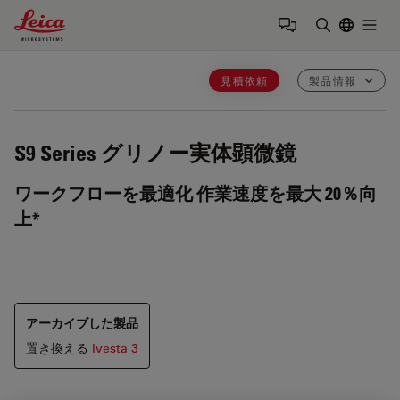
Leica Microsystems Logo
Togg
検索用語を
見積依頼
製品情報
S9 Series
グリノー実体顕微鏡
ワークフローを最適化 作業速度を最大 20％向
上*
アーカイブした製品
置き換える
Ivesta 3