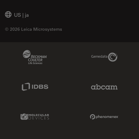
US
|
ja
© 2026 Leica Microsystems
Beckman Coulter Link
Genedata Link
IDBS Link
Abcam Limited
Molecular Devices Link
Phenomenex L