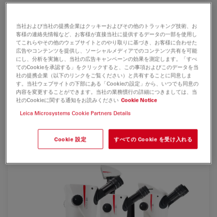
生産の継続的改善と、不良品率を低く抑え、顧客の要求に
当社および当社の提携企業はクッキーおよびその他のトラッキング技術、お
応えること、長時間作業のスクリーニング、解剖作業を快
客様の連絡先情報など、お客様が直接当社に提供するデータの一部を使用し
適におこなうこと、お困りではありませんか。ライカは、
てこれらやその他のウェブサイトとのやり取りに基づき、お客様に合わせた
広告やコンテンツを提供し、ソーシャルメディアでのコンテンツ共有を可能
拡大観察の問題を解決するために、S9 シリーズ実体顕微
にし、分析を実施し、当社の広告キャンペーンの効果を測定します。「すべ
鏡を開発しました。
てのCookieを承認する」をクリックすると、この事項およびこのデータを当
社の提携企業（以下のリンクをご覧ください）と共有することに同意しま
す。当社ウェブサイトの下部にある「Cookieの設定」から、いつでも同意の
新世代グリノー実体顕微鏡は、顕微鏡作業に要する時間を
内容を変更することができます。当社の業務慣行の詳細につきましては、当
短縮し、求める試料の情報を早く、より多くの情報を入手
社のCookieに関する通知をお読みください
Cookie Notice
できます。
Leica Microsystems Cookie Partners Details
*ライカ 従来の S6 実体顕微鏡と比較
Cookie 設定
すべての Cookie を受け入れる