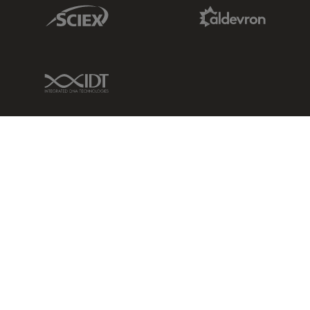
Sciex Link
Aldevron Link
IDT Link