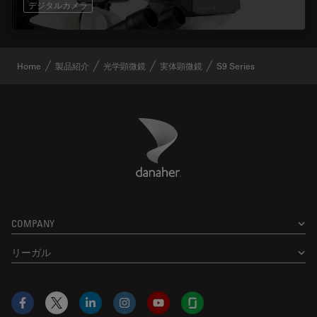
デジタルカメラ
Home
製品紹介
光学顕微鏡
実体顕微鏡
S9 Series
Danaher Logo
Footer
COMPANY
リーガル
Facebook
X
LinkedIn
Instagram
YouTube
Glassdoor