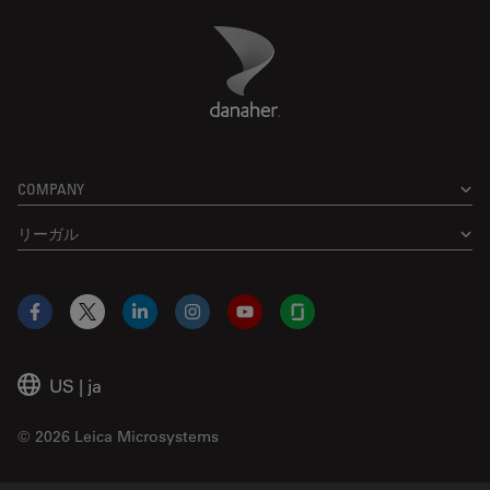
Danaher Logo
Footer
COMPANY
リーガル
Facebook
X
LinkedIn
Instagram
YouTube
Glassdoor
US
|
ja
© 2026 Leica Microsystems