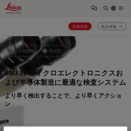
Leica Microsystems Logo
Togg
検索用語を
見積依頼
製品情報
正立顕微鏡
暗視野
⋯
⋯
DM3 XL
マイクロエレクトロニクスお
よび半導体製造に最適な検査システム
より早く検出することで、より早くアクショ
ン