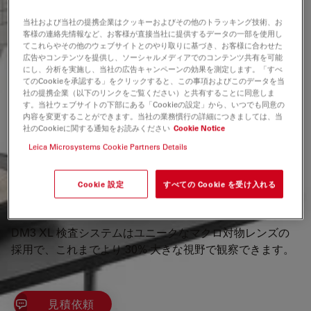
アーカイブした製品
当社および当社の提携企業はクッキーおよびその他のトラッキング技術、お
客様の連絡先情報など、お客様が直接当社に提供するデータの一部を使用し
This item has been phased out and is no longer
てこれらやその他のウェブサイトとのやり取りに基づき、お客様に合わせた
available. Please contact us to enquire about recent
広告やコンテンツを提供し、ソーシャルメディアでのコンテンツ共有を可能
alternative products that may suit your needs.
にし、分析を実施し、当社の広告キャンペーンの効果を測定します。「すべ
てのCookieを承認する」をクリックすると、この事項およびこのデータを当
社の提携企業（以下のリンクをご覧ください）と共有することに同意しま
す。当社ウェブサイトの下部にある「Cookieの設定」から、いつでも同意の
マイクロエレクトロニクスおよび半導体産業製造におい
内容を変更することができます。当社の業務慣行の詳細につきましては、当
て、ルーチンの検査、工程管理、欠陥解析は、さらにスピ
社のCookieに関する通知をお読みください
Cookie Notice
ーディーに行うことが求められています。欠陥箇所を早く
Leica Microsystems Cookie Partners Details
検出することで、次の対応をより早く実施することができ
ます。
Cookie 設定
すべての Cookie を受け入れる
30% 広い視野で
DM3 XL 検査システムはユニークなマクロ対物レンズの
採用で、これまでより 30% 大きな視野で観察できます。
見積依頼