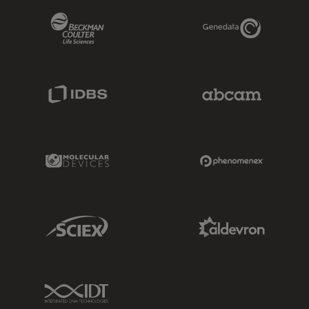
Beckman Coulter Link
Genedata Link
IDBS Link
Abcam Limited
Molecular Devices Link
Phenomenex L
Sciex Link
Aldevron Link
IDT Link