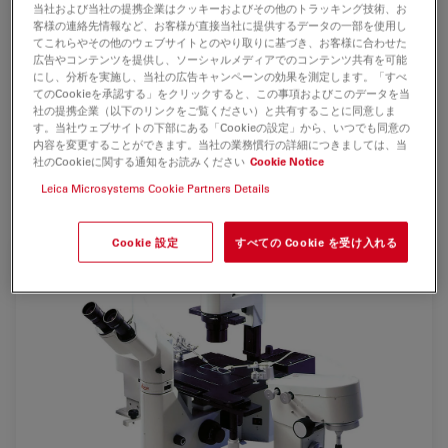
by Leica Microsystems are ideal for all medical and life
当社および当社の提携企業はクッキーおよびその他のトラッキング技術、お
science applications where
micro surgical,
客様の連絡先情報など、お客様が直接当社に提供するデータの一部を使用し
てこれらやその他のウェブサイトとのやり取りに基づき、お客様に合わせた
physiological,
or
chemical operations
are performed on
広告やコンテンツを提供し、ソーシャルメディアでのコンテンツ共有を可能
live organisms such as oocytes, adherent cells, and
にし、分析を実施し、当社の広告キャンペーンの効果を測定します。「すべ
てのCookieを承認する」をクリックすると、この事項およびこのデータを当
plant cells.
社の提携企業（以下のリンクをご覧ください）と共有することに同意しま
す。当社ウェブサイトの下部にある「Cookieの設定」から、いつでも同意の
Typical applications include
microinjection
in adherent
内容を変更することができます。当社の業務慣行の詳細につきましては、当
cells,
transgenics, IVF, ICSI,
and work involving stem
社のCookieに関する通知をお読みください
Cookie Notice
cells.
Leica Microsystems Cookie Partners Details
Cookie 設定
すべての Cookie を受け入れる