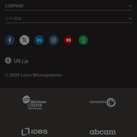
COMPANY
リーガル
Facebook
X
LinkedIn
Instagram
YouTube
Glassdoor
US
|
ja
© 2026 Leica Microsystems
Beckman Coulter Link
Genedata Link
IDBS Link
Abcam Limited