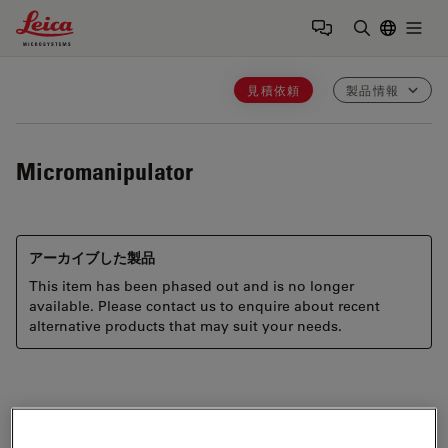
Leica Microsystems Logo
Togg
検索用語を
見積依頼
製品情報
Micromanipulator
アーカイブした製品
This item has been phased out and is no longer
available. Please contact us to enquire about recent
alternative products that may suit your needs.
Offering superior precision,
Mechanical Manipulators