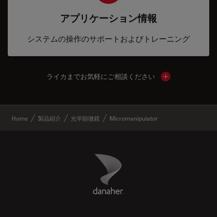
アプリケーション情報
システムの操作のサポートおよびトレーニング
ライカまでお気軽にご相談ください
Show local cont
✕
Home
製品紹介
光学顕微鏡
Micromanipulator
Danaher Logo
Footer