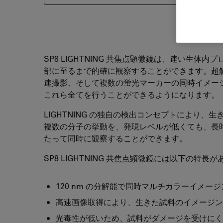
SP8 LIGHTNING 共焦点顕微鏡は、速い生体内
部に至るまで的確に観察することができます。超
速撮影、そして複数の蛍光マーカーの同時イメー
これら全てを行うことができるようになります。
LIGHTNING の独自の検出コンセプトにより、生
複数の分子の挙動を、発現レベルが低くても、長
たって同時に観察することができます。
SP8 LIGHTNING 共焦点顕微鏡には以下の特長
120 nm の分解能で同時マルチカラーイメージ
高速画像取得により、生きた試料のイメージン
光毒性が低いため、試料がダメージを受けにく