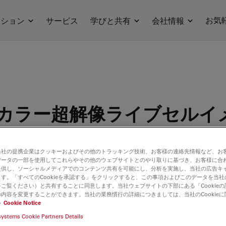
お気
ーション
サービス
学びと共有
会社情報
カラー超解像ライブセルイ
当社の提携企業はクッキーおよびその他のトラッキング技術、お客様の連絡先情報など、お
データの一部を使用してこれらやその他のウェブサイトとのやり取りに基づき、お客様に合
提供し、ソーシャルメディアでのコンテンツ共有を可能にし、分析を実施し、当社の広告キ
す。「すべてのCookieを承認する」をクリックすると、この事項およびこのデータを当
ご覧ください）と共有することに同意します。当社ウェブサイトの下部にある「Cookie
内容を変更することができます。当社の業務慣行の詳細につきましては、当社のCookie
い
Cookie Notice
systems Cookie Partners Details
ilable. Please contact us to enquire about recent alternative prod