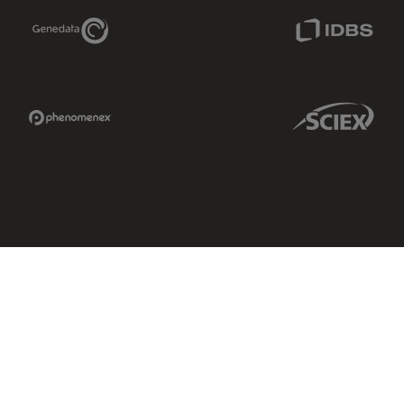
Genedata Link
IDBS Link
Phenomenex Link
Sciex Link