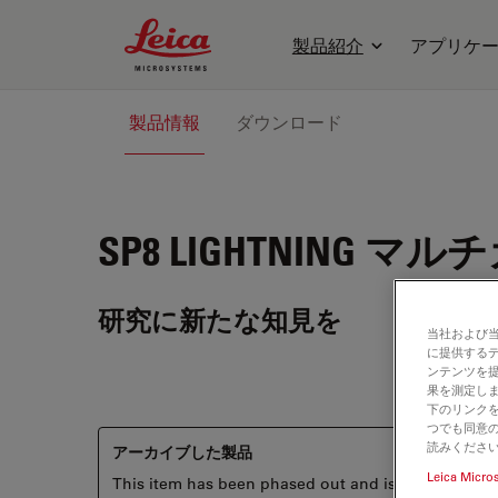
Leica Microsystems Logo
製品紹介
アプリケ
製品情報
ダウンロード
SP8 LIGHTNING
マルチ
研究に新たな知見を
当社および
に提供する
ンテンツを
果を測定しま
下のリンクを
つでも同意の
読みくださ
アーカイブした製品
Leica Micro
This item has been phased out and is no longer ava