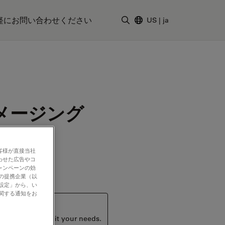
軽にお問い合わせください
US
|
ja
検索用語を入力
メージング
客様が直接当社
わせた広告やコ
ャンペーンの効
社の提携企業（以
の設定」から、い
に関する通知をお
ucts that may suit your needs.