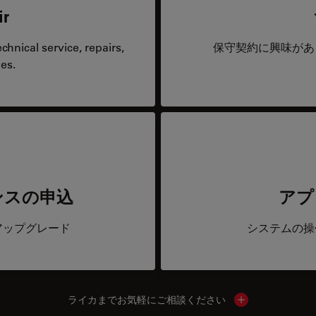
ir
hnical service, repairs,
保守契約に興味があ
es.
ンスの申込
アプ
アップグレード
システムの操
ライカまでお気軽にご相談ください
Show local cont