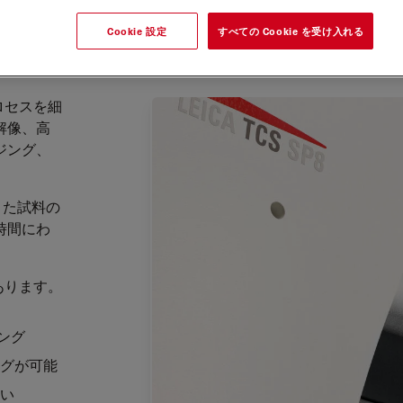
Cookie 設定
すべての Cookie を受け入れる
プロセスを細
解像、高
ジング、
きた試料の
時間にわ
があります。
ング
グが可能
い