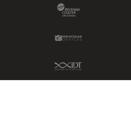
Beckman Coulter Link
Molecular Devices Link
IDT Link