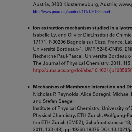
Austria, 3400 Klosterneuburg, Austria; www.
http://www.pnas.org/content/111/1/E188.short
Ion extraction mechanism studied in a lyotro
Isabelle Ly, and Olivier Diat,Institut de 
17171, F-30206 Bagnols sur Cèze, France, La
Université Bordeaux-1
, UMR 5248-CNRS, ENIT
Recherche Paul-Pascal,
Université Bordeaux
The Journal of Physical Chemistry, 2011, 115 
http://pubs.acs.org/doi/abs/10.1021/jp108585f
Mechanism of Membrane Interaction and Di
Nicholas P. Reynolds, Alice Soragni, Michael
and Stefan Seeger
Institute of Physical Chemistry,
University of 
Physical Chemistry,
ETH Zurich
, Wolfgang-Pa
the ETH Zurich (EMEZ)
, Schafmattstrasse 18,
2011, 133 (48), pp 19366-19375 DOI: 10.1021/