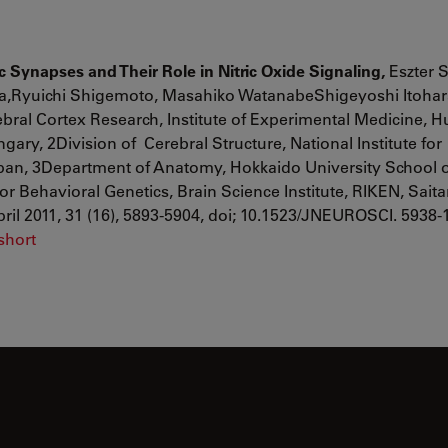
ynapses and Their Role in Nitric Oxide Signaling,
Eszter S
,Ryuichi Shigemoto, Masahiko WatanabeShigeyoshi Itohara
bral Cortex Research, Institute of Experimental Medicine, 
ry, 2Division of Cerebral Structure, National Institute for
apan, 3Department of Anatomy, Hokkaido University School o
r Behavioral Genetics, Brain Science Institute, RIKEN, Sait
ril 2011, 31 (16), 5893-5904, doi; 10.1523/JNEUROSCI. 5938-1
short