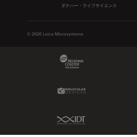
ダナハー・ライフサイエンス
© 2026 Leica Microsystems
Beckman Coulter Link
Molecular Devices Link
IDT Link