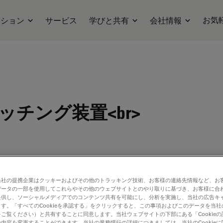
お気
ーション
サービス
学びと共有
会社情報
チング装置<br>
当社の提携企業はクッキーおよびその他のトラッキング技術、お客様の連絡先情報など、お
データの一部を使用してこれらやその他のウェブサイトとのやり取りに基づき、お客様に合
提供し、ソーシャルメディアでのコンテンツ共有を可能にし、分析を実施し、当社の広告キ
す。「すべてのCookieを承認する」をクリックすると、この事項およびこのデータを当
ご覧ください）と共有することに同意します。当社ウェブサイトの下部にある「Cookie
内容を変更することができます。当社の業務慣行の詳細につきましては、当社のCookie