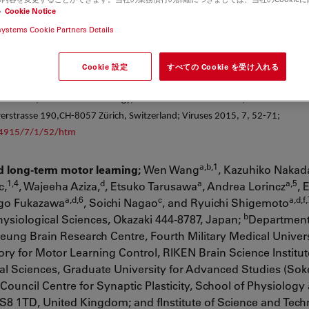
い
Cookie Notice
systems Cookie Partners Details
Cookie 設定
すべての Cookie を受け入れる
ve Despite Impaired Capsid Translocation to the Cytoplasm,
Peter Wild 1,2
aner 1,2, Andres Kaech 3, Mathias Ackermann 2 and Kurt Tobler 2 ; 1 Institut
zerland; 2 Institute of Virology, Winterthurerstrasse 266a, CH-8057 Zürich
erstrasse 190,CH-8057 Zürich, Switzerland; Viruses 2015, 7, 52-71;
-4915/7/1/52/htm
a,b,1
nd long-term motor learning;
Wen Wang
, Kazuhiko Nakad
1,4
d
a
a,5
c,
, Wajeeha Aziza,
, Etsuko Tarusawa
, Andrea Lorincz
, 
a,d,6
c
a,d,f
ugo Fukazawa
, Soichi Nagao
, and Ryuichi Shigemoto
b
 Physiological Sciences, Okazaki 444-8787, Japan;
Department
ung Brain Research Centre, Fourth Military Medical Univers
ry for Motor Learning Control, RIKEN Brain Science Institu
al Sciences, Graduate University for Advanced Studies (Sok
ouncil Centre for Synaptic Plasticity, School of Physiology
 BS8 1TD, United Kingdom; and fInstitute of Science and Tec