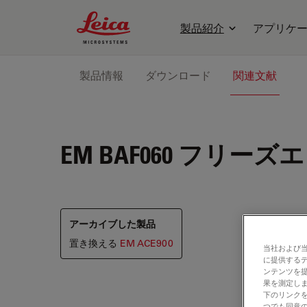
Leica Microsystems Logo
製品紹介
アプリケ
製品情報
ダウンロード
関連文献
EM BAF060
フリーズエッ
アーカイブした製品
置き換える
EM ACE900
当社および
に提供する
ンテンツを
果を測定しま
下のリンクを
つでも同意の