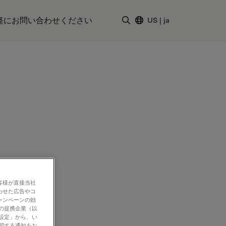
軽にお問い合わせください
US
|
ja
検索用語を入力
客様が直接当社
わせた広告やコ
ャンペーンの効
社の提携企業（以
の設定」から、い
に関する通知をお