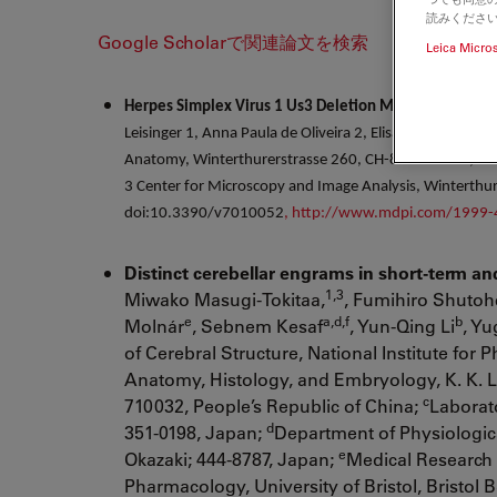
読みくださ
Google Scholarで関連論文を検索
Leica Micro
Herpes Simplex Virus 1 Us3 Deletion Mutant is Infecti
Leisinger 1, Anna Paula de Oliveira 2, Elisabeth M. Schr
Anatomy, Winterthurerstrasse 260, CH-8057 Zürich, Swit
3 Center for Microscopy and Image Analysis, Winterthur
doi:10.3390/v7010052
, http://www.mdpi.com/1999
Distinct cerebellar engrams in short-term a
1,3
Miwako Masugi-Tokitaa,
, Fumihiro Shutoh
e
a,d,f
b
Molnár
, Sebnem Kesaf
, Yun-Qing Li
, Y
of Cerebral Structure, National Institute for
Anatomy, Histology, and Embryology, K. K. Le
c
710032, People’s Republic of China;
Laborato
d
351-0198, Japan;
Department of Physiologic
e
Okazaki; 444-8787, Japan;
Medical Research C
Pharmacology, University of Bristol, Bristol