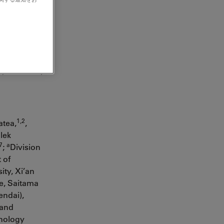
,*, Sabine
e of Veterinar
, Switzerland;
1,2
atea,
,
Elek
,7
a
;
Division
 of
ity, Xi’an
te, Saitama
endai),
 and
hnology