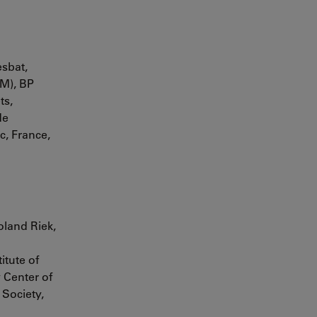
sbat,
CM), BP
ts,
de
c, France,
oland Riek,
itute of
 Center of
 Society,