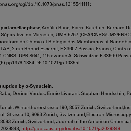
pnas.org/cgi/doi/10.1073/pnas.1315541111;
pic lamellar phase,
Amélie Banc, Pierre Bauduin, Bernard De
Chimie Séparative de Marcoule, UMR 5257 (CEA/CNRS/UM2/ENS
boratoire de Chimie et Biologie des Membranes et Nanoobje
AB, 2 rue Robert Escarpit, F-33607 Pessac, France, Centre 
-1 CNRS
, UPR 8641, 115 avenue A. Schweitzer, F-33600 Pessa
(6) pp1376-1384 DI: 10.1021/jp 10855f
sruption by
-Synuclein
,
α
 Rabe, Dorinel Verdes, Ennio Liverani, Stephan Handschin, R
Zurich
, Winterthurerstrasse 190, 8057 Zurich, Switzerland,Inst
uli Strasse 10, 8093 Zurich, Switzerland,
Electron Microscopy
 8093 Zurich, Switzerland, Journal of the American Chemical
ja2029848,
http://pubs.acs.org/doi/abs/10.1021/ja2029848