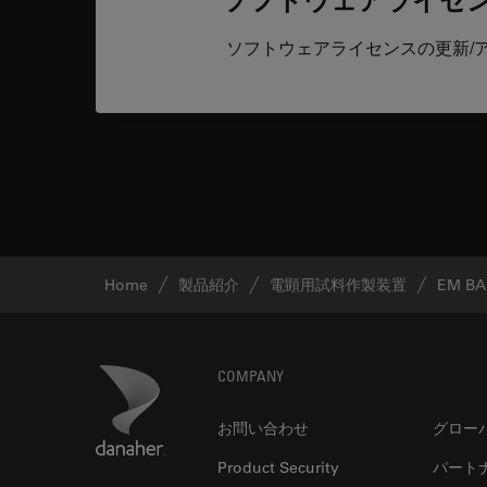
ソフトウェアライセンスの更新/
Home
製品紹介
電顕用試料作製装置
EM BA
Footer
Danaher Logo
COMPANY
お問い合わせ
グロー
Product Security
パート