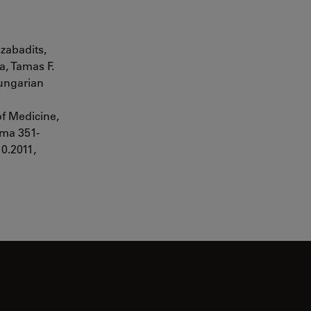
zabadits,
, Tamas F.
Hungarian
f Medicine,
ama 351-
0.2011,