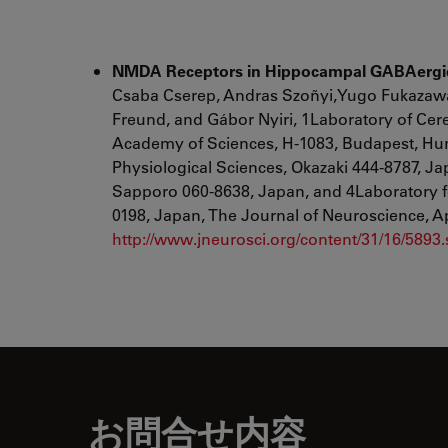
NMDA Receptors in Hippocampal GABAergic S
Csaba Cserep, Andras Szoñyi,Yugo Fukazawa
Freund, and Gábor Nyiri, 1Laboratory of Cere
Academy of Sciences, H-1083, Budapest, Hunga
Physiological Sciences, Okazaki 444-8787, J
Sapporo 060-8638, Japan, and 4Laboratory fo
0198, Japan, The Journal of Neuroscience, Ap
http://www.jneurosci.org/content/31/16/5893.
お問合せ内容