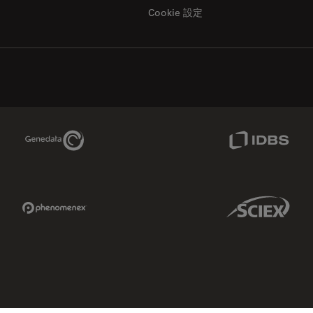
Cookie 設定
Genedata Link
IDBS Link
Phenomenex Link
Sciex Link