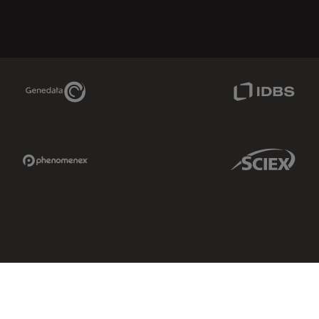
Genedata Link
IDBS Link
Phenomenex Link
Sciex Link