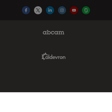
Facebook
X
LinkedIn
Instagram
YouTube
Glassdoor
Abcam Limited Link
Aldevron Link