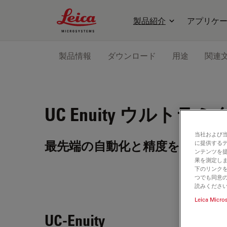
Leica Microsystems Logo
製品紹介
アプリケ
製品情報
ダウンロード
用途
関連
UC Enuity
ウルトラミ
当社および
最先端の自動化と精度をご体験
に提供する
ンテンツを
果を測定しま
下のリンクを
つでも同意の
読みくださ
Leica Micro
UC-Enuity