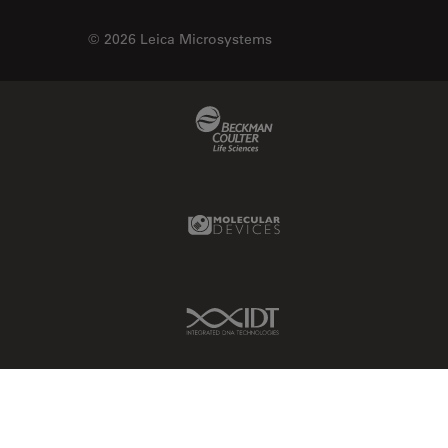
© 2026 Leica Microsystems
Beckman Coulter Link
Molecular Devices Link
IDT Link