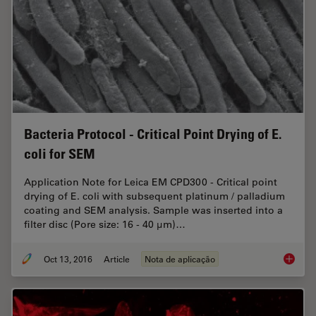
Bacteria Protocol - Critical Point Drying of E.
coli for SEM
Application Note for Leica EM CPD300 - Critical point
drying of E. coli with subsequent platinum / palladium
coating and SEM analysis. Sample was inserted into a
filter disc (Pore size: 16 - 40 μm)…
Oct 13, 2016
Article
Nota de aplicação
Bacteria