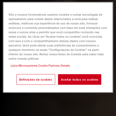
Nós e nossos fornecedores usamos cookies e outras tecnologias de
rastreamento para coletar dados relacionados a você para realizar
análises, melhorar sua experiência de uso de nosso site, fornecer
anúncios e conteúdo personalizados com base em suas interações com
esses e outros sites e permitir que você compartilhe conteúdo nas
redes sociais. Ao clicar em “Aceitar todos os cookies”, você concorda
com isso e com o compartilhamento desses dados com nossos
parceiros. Você pode alterar suas preferências de consentimento a
qualquer momento na seção “Configurações de Cookies” na parte
inferior do nosso site. Revise nosso Aviso de Cookies para saber mais
sobre nossas práticas.
Leica Microsystems Cookie Partners Details
Definições de cookies
Aceitar todos os cookies