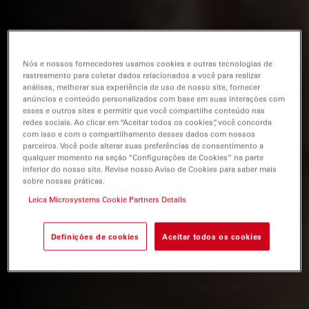
Nós e nossos fornecedores usamos cookies e outras tecnologias de
rastreamento para coletar dados relacionados a você para realizar
análises, melhorar sua experiência de uso de nosso site, fornecer
anúncios e conteúdo personalizados com base em suas interações com
esses e outros sites e permitir que você compartilhe conteúdo nas
redes sociais. Ao clicar em “Aceitar todos os cookies”, você concorda
com isso e com o compartilhamento desses dados com nossos
parceiros. Você pode alterar suas preferências de consentimento a
qualquer momento na seção “Configurações de Cookies” na parte
inferior do nosso site. Revise nosso Aviso de Cookies para saber mais
sobre nossas práticas.
Leica Microsystems Cookie Partners Details
Definições de cookies
Aceitar todos os cookies