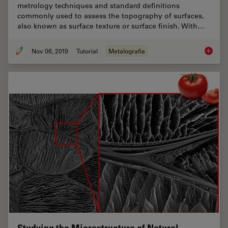
metrology techniques and standard definitions
commonly used to assess the topography of surfaces,
also known as surface texture or surface finish. With…
Nov 06, 2019
Tutorial
Metalografia
Brief In
Studying the Microstructure of Natural