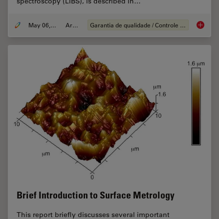
spectroscopy (LIBS), is described in…
May 06, 2020
Article
Garantia de qualidade / Controle de qualidade
Visual a
Brief Introduction to Surface Metrology
This report briefly discusses several important