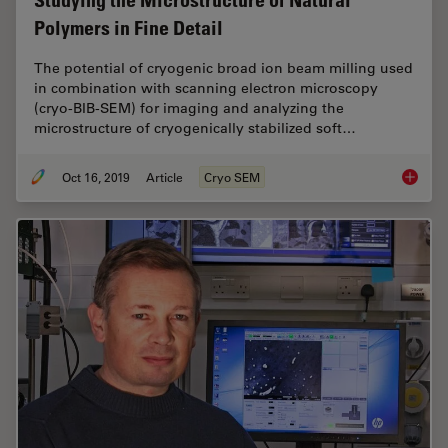
Polymers in Fine Detail
The potential of cryogenic broad ion beam milling used
in combination with scanning electron microscopy
(cryo-BIB-SEM) for imaging and analyzing the
microstructure of cryogenically stabilized soft…
Oct 16, 2019
Article
Cryo SEM
Studying