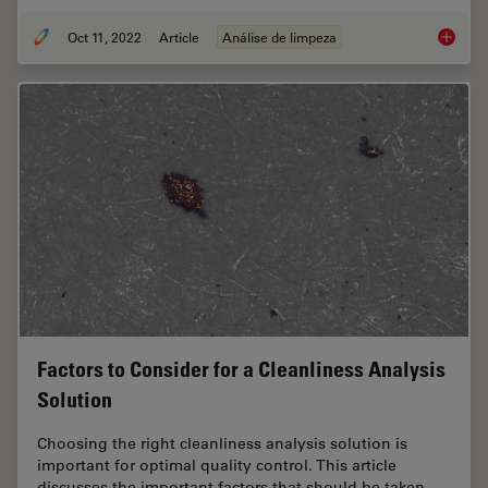
Oct 11, 2022
Article
Análise de limpeza
3 Facto
Factors to Consider for a Cleanliness Analysis
Solution
Choosing the right cleanliness analysis solution is
important for optimal quality control. This article
discusses the important factors that should be taken