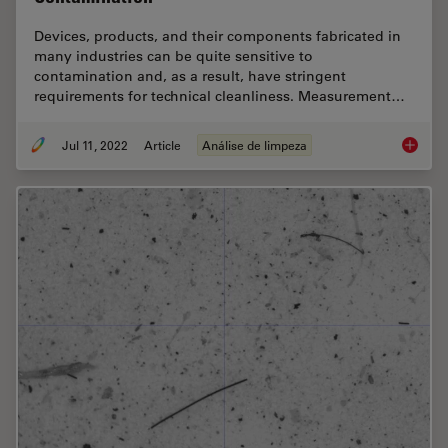
Devices, products, and their components fabricated in
many industries can be quite sensitive to
contamination and, as a result, have stringent
requirements for technical cleanliness. Measurement…
Jul 11, 2022
Article
Análise de limpeza
Cleanlin