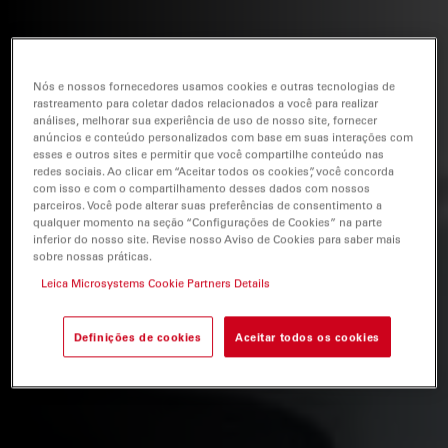
Nós e nossos fornecedores usamos cookies e outras tecnologias de
rastreamento para coletar dados relacionados a você para realizar
análises, melhorar sua experiência de uso de nosso site, fornecer
anúncios e conteúdo personalizados com base em suas interações com
esses e outros sites e permitir que você compartilhe conteúdo nas
redes sociais. Ao clicar em “Aceitar todos os cookies”, você concorda
com isso e com o compartilhamento desses dados com nossos
parceiros. Você pode alterar suas preferências de consentimento a
qualquer momento na seção “Configurações de Cookies” na parte
inferior do nosso site. Revise nosso Aviso de Cookies para saber mais
sobre nossas práticas.
Leica Microsystems Cookie Partners Details
Definições de cookies
Aceitar todos os cookies