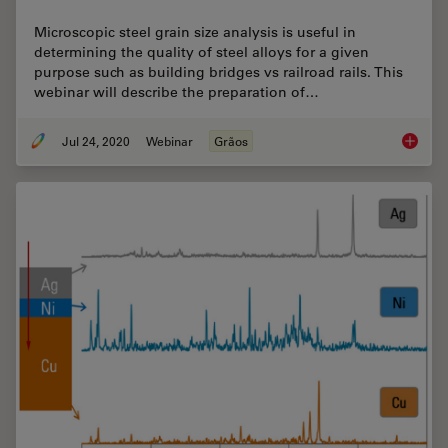
Microscopic steel grain size analysis is useful in
determining the quality of steel alloys for a given
purpose such as building bridges vs railroad rails. This
webinar will describe the preparation of…
Jul 24, 2020
Webinar
Grãos
Inverte