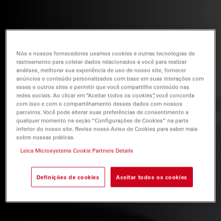
Nós e nossos fornecedores usamos cookies e outras tecnologias de
rastreamento para coletar dados relacionados a você para realizar
análises, melhorar sua experiência de uso de nosso site, fornecer
anúncios e conteúdo personalizados com base em suas interações com
esses e outros sites e permitir que você compartilhe conteúdo nas
redes sociais. Ao clicar em “Aceitar todos os cookies”, você concorda
com isso e com o compartilhamento desses dados com nossos
parceiros. Você pode alterar suas preferências de consentimento a
qualquer momento na seção “Configurações de Cookies” na parte
inferior do nosso site. Revise nosso Aviso de Cookies para saber mais
sobre nossas práticas.
Leica Microsystems Cookie Partners Details
Definições de cookies
Aceitar todos os cookies