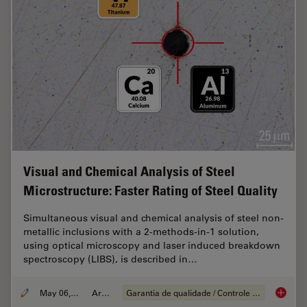
Visual and Chemical Analysis of Steel
Microstructure: Faster Rating of Steel Quality
Simultaneous visual and chemical analysis of steel non-
metallic inclusions with a 2-methods-in-1 solution,
using optical microscopy and laser induced breakdown
spectroscopy (LIBS), is described in…
May 06, 2020
Article
Garantia de qualidade / Controle de qualidade
Visual a