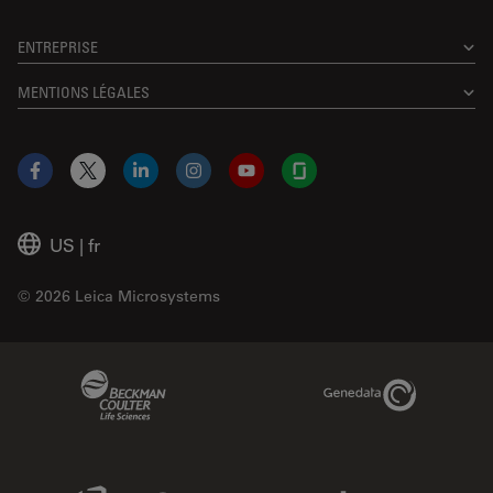
ENTREPRISE
MENTIONS LÉGALES
Facebook
X
LinkedIn
Instagram
YouTube
Glassdoor
US
|
fr
© 2026 Leica Microsystems
Beckman Coulter Link
Genedata Link
IDBS Link
Abcam Limited