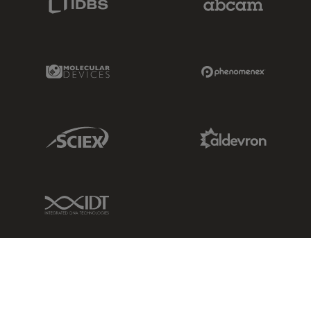
Molecular Devices Link
Phenomenex L
Sciex Link
Aldevron Link
IDT Link