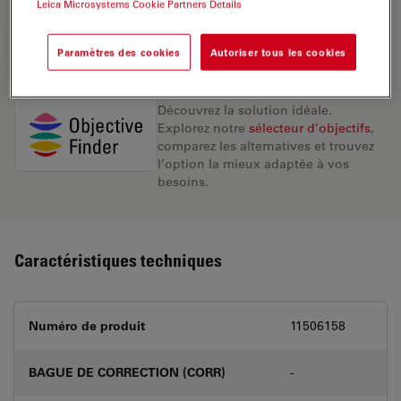
Leica Microsystems Cookie Partners Details
DEMANDE DE DEVIS
Paramètres des cookies
Autoriser tous les cookies
Découvrez la solution idéale.
Explorez notre
sélecteur d’objectifs
,
comparez les alternatives et trouvez
l’option la mieux adaptée à vos
besoins.
Caractéristiques techniques
Numéro de produit
11506158
BAGUE DE CORRECTION (CORR)
-