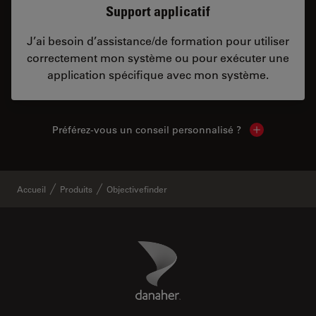
Support applicatif
J’ai besoin d’assistance/de formation pour utiliser
correctement mon système ou pour exécuter une
application spécifique avec mon système.
Préférez-vous un conseil personnalisé ?
Show local c
Accueil
Produits
Objectivefinder
Danaher Logo
Footer