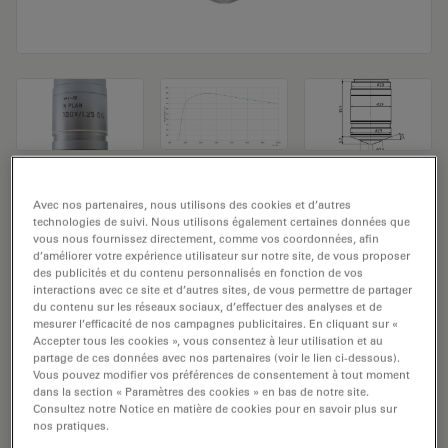
Objectif de microscope N PLAN 100x/1,25
Avec nos partenaires, nous utilisons des cookies et d’autres
technologies de suivi. Nous utilisons également certaines données que
OIL
vous nous fournissez directement, comme vos coordonnées, afin
d’améliorer votre expérience utilisateur sur notre site, de vous proposer
Numéro de produit: 11506158
des publicités et du contenu personnalisés en fonction de vos
interactions avec ce site et d’autres sites, de vous permettre de partager
du contenu sur les réseaux sociaux, d’effectuer des analyses et de
L’objectif N PLAN 100x/1,25 HUILE a un grossissement
mesurer l’efficacité de nos campagnes publicitaires. En cliquant sur «
de 100x et une ouverture numérique de 1,25 mm. Pour
Accepter tous les cookies », vous consentez à leur utilisation et au
partage de ces données avec nos partenaires (voir le lien ci-dessous).
une utilisation dans un environnement matériel en
Vous pouvez modifier vos préférences de consentement à tout moment
immersion dans l’huile, avec un objectif fileté M25
dans la section « Paramètres des cookies » en bas de notre site.
ayant une distance de travail libre de 0,12 mm et un
Consultez notre Notice en matière de cookies pour en savoir plus sur
nos pratiques.
NC (numéro de champ) de 22.