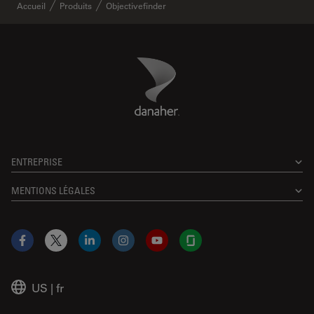
Accueil
Produits
Objectivefinder
Danaher Logo
Footer
ENTREPRISE
MENTIONS LÉGALES
Facebook
X
LinkedIn
Instagram
YouTube
Glassdoor
US
|
fr