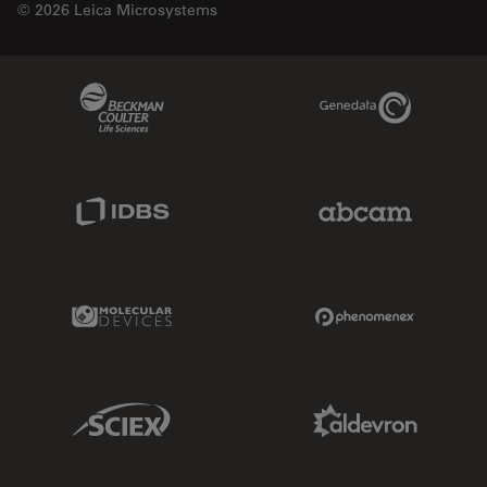
© 2026 Leica Microsystems
Beckman Coulter Link
Genedata Link
IDBS Link
Abcam Limited
Molecular Devices Link
Phenomenex L
Sciex Link
Aldevron Link