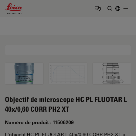
Leica Microsystems Logo
Togg
Saisir un t
Objectif de microscope HC PL FLUOTAR L
40x/0,60 CORR PH2 XT
Numéro de produit : 11506209
L'objectif HC PL FLUOTAR L 40x/0,60 CORR PH2 XT a