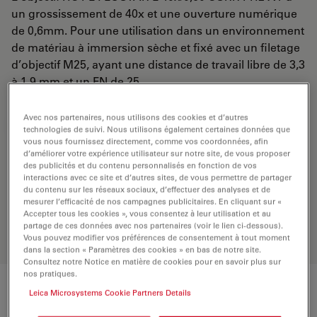
un grossissement de 40x et une ouverture numérique
de 0,6mm. Pour une utilisation dans un environnement
de matériau à immersion sèche et fixé avec un filetage
d’objectif M25, ayant une distance de travail libre de 3,3
à 1,9 mm et un FN de 25.
Avec nos partenaires, nous utilisons des cookies et d’autres
DEMANDE DE DEVIS
technologies de suivi. Nous utilisons également certaines données que
vous nous fournissez directement, comme vos coordonnées, afin
d’améliorer votre expérience utilisateur sur notre site, de vous proposer
des publicités et du contenu personnalisés en fonction de vos
Découvrez la solution idéale.
interactions avec ce site et d’autres sites, de vous permettre de partager
du contenu sur les réseaux sociaux, d’effectuer des analyses et de
Explorez notre
sélecteur d’objectifs
,
mesurer l’efficacité de nos campagnes publicitaires. En cliquant sur «
comparez les alternatives et trouvez
Accepter tous les cookies », vous consentez à leur utilisation et au
l’option la mieux adaptée à vos
partage de ces données avec nos partenaires (voir le lien ci-dessous).
besoins.
Vous pouvez modifier vos préférences de consentement à tout moment
dans la section « Paramètres des cookies » en bas de notre site.
Consultez notre Notice en matière de cookies pour en savoir plus sur
nos pratiques.
Leica Microsystems Cookie Partners Details
Caractéristiques techniques