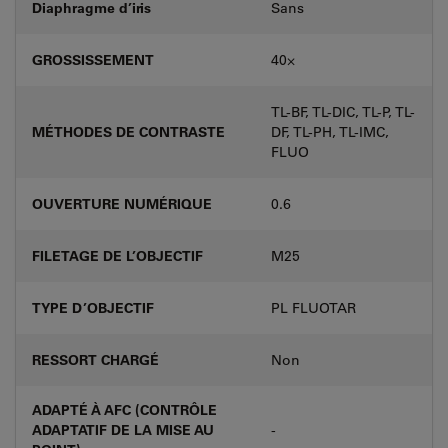
Diaphragme d’iris
Sans
GROSSISSEMENT
40⨉
TL-BF, TL-DIC, TL-P, TL-
MÉTHODES DE CONTRASTE
DF, TL-PH, TL-IMC,
FLUO
OUVERTURE NUMÉRIQUE
0.6
FILETAGE DE L’OBJECTIF
M25
TYPE D’OBJECTIF
PL FLUOTAR
RESSORT CHARGÉ
Non
ADAPTÉ À AFC (CONTRÔLE
ADAPTATIF DE LA MISE AU
-