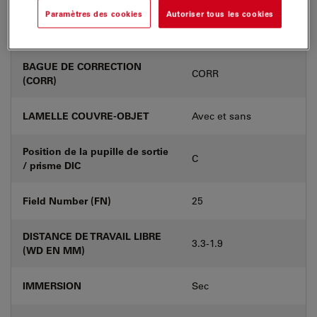
Paramètres des cookies
Autoriser tous les cookies
Numéro de produit
11506209
BAGUE DE CORRECTION
CORR
(CORR)
LAMELLE COUVRE-OBJET
Avec et sans
Position de la pupille de sortie
C
/ prisme DIC
Field Number (FN)
25
DISTANCE DE TRAVAIL LIBRE
3.3-1.9
(WD EN MM)
IMMERSION
Sec