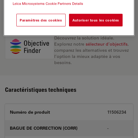
Leica Microsystems Cookie Partners Details
DEMANDE DE DEVIS
Paramètres des cookies
Autoriser tous les cookies
Découvrez la solution idéale.
Explorez notre
sélecteur d’objectifs
,
comparez les alternatives et trouvez
l’option la mieux adaptée à vos
besoins.
Caractéristiques techniques
Numéro de produit
11506234
BAGUE DE CORRECTION (CORR)
-