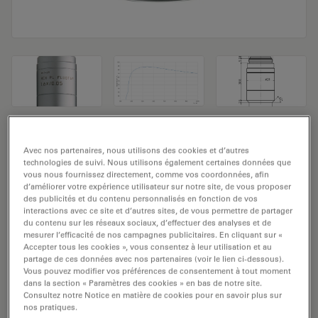
Objectif de microscope HC PL FLUOTAR
Avec nos partenaires, nous utilisons des cookies et d’autres
1,6x/0,05
technologies de suivi. Nous utilisons également certaines données que
vous nous fournissez directement, comme vos coordonnées, afin
d’améliorer votre expérience utilisateur sur notre site, de vous proposer
Numéro de produit: 11506234
des publicités et du contenu personnalisés en fonction de vos
interactions avec ce site et d’autres sites, de vous permettre de partager
L'objectif HC PL FLUOTAR 1,6x/0,05 a un grossissement
du contenu sur les réseaux sociaux, d’effectuer des analyses et de
mesurer l’efficacité de nos campagnes publicitaires. En cliquant sur «
de 1,6x et une ouverture numérique de 0,05mm. Pour
Accepter tous les cookies », vous consentez à leur utilisation et au
une utilisation dans un environnement matériel en
partage de ces données avec nos partenaires (voir le lien ci-dessous).
Vous pouvez modifier vos préférences de consentement à tout moment
immersion sèche, avec un objectif fileté M25 ayant une
dans la section « Paramètres des cookies » en bas de notre site.
distance de travail libre de 3,4 mm et un NC (numéro
Consultez notre Notice en matière de cookies pour en savoir plus sur
de champ) de 25.
nos pratiques.