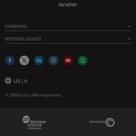
ENTREPRISE
MENTIONS LÉGALES
Facebook
X
LinkedIn
Instagram
YouTube
Glassdoor
US
|
fr
© 2026 Leica Microsystems
Beckman Coulter Link
Genedata Link