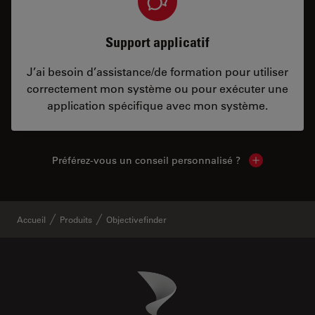
Support applicatif
J’ai besoin d’assistance/de formation pour utiliser
correctement mon système ou pour exécuter une
application spécifique avec mon système.
Préférez-vous un conseil personnalisé ?
Show local c
Accueil
Produits
Objectivefinder
Danaher Logo
Footer