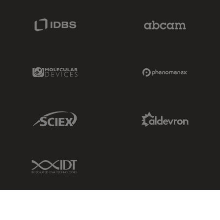
IDBS Link
Abcam Limited
Molecular Devices Link
Phenomenex L
Sciex Link
Aldevron Link
IDT Link