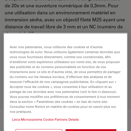
de 20x et une ouverture numérique de 0,3mm. Pour
une utilisation dans un environnement matériel en
immersion sèche, avec un objectif fileté M25 ayant une
distance de travail libre de 3 mm et un NC (numéro de
champ) de 20.
Avec nos partenaires, nous utilisons des cookies et d’autres
DEMANDE DE DEVIS
technologies de suivi. Nous utilisons également certaines données que
vous nous fournissez directement, comme vos coordonnées, afin
d’améliorer votre expérience utilisateur sur notre site, de vous proposer
des publicités et du contenu personnalisés en fonction de vos
interactions avec ce site et d’autres sites, de vous permettre de partager
Découvrez la solution idéale.
du contenu sur les réseaux sociaux, d’effectuer des analyses et de
Explorez notre
sélecteur d’objectifs
,
mesurer l’efficacité de nos campagnes publicitaires. En cliquant sur «
comparez les alternatives et trouvez
Accepter tous les cookies », vous consentez à leur utilisation et au
l’option la mieux adaptée à vos
partage de ces données avec nos partenaires (voir le lien ci-dessous).
besoins.
Vous pouvez modifier vos préférences de consentement à tout moment
dans la section « Paramètres des cookies » en bas de notre site.
Consultez notre Notice en matière de cookies pour en savoir plus sur
nos pratiques.
Leica Microsystems Cookie Partners Details
Caractéristiques techniques