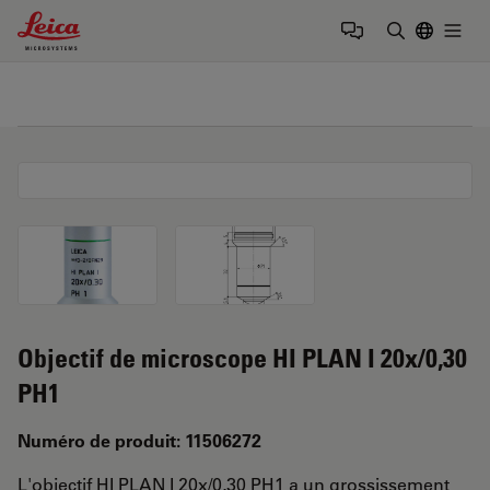
Leica Microsystems Logo
Togg
Saisir un t
Objectif de microscope HI PLAN I 20x/0,30
PH1
Numéro de produit: 11506272
L'objectif HI PLAN I 20x/0,30 PH1 a un grossissement