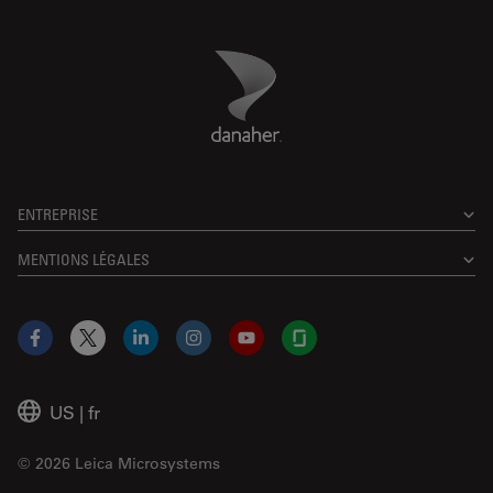
Danaher Logo
Footer
ENTREPRISE
MENTIONS LÉGALES
Facebook
X
LinkedIn
Instagram
YouTube
Glassdoor
US
|
fr
© 2026 Leica Microsystems