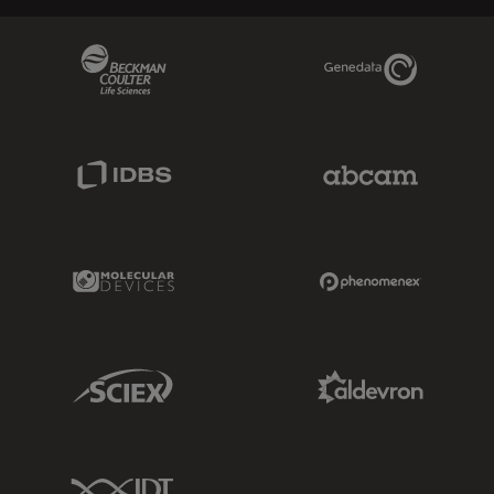
Beckman Coulter Link
Genedata Link
IDBS Link
Abcam Limited
Molecular Devices Link
Phenomenex L
Sciex Link
Aldevron Link
IDT Link