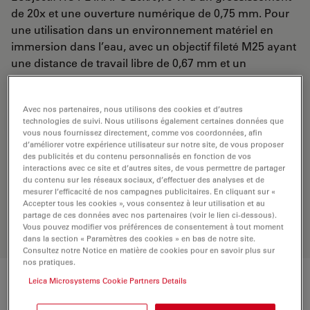
de 20x et une ouverture numérique de 0,75 mm. Pour
une utilisation dans un environnement matériel en
immersion dans l’eau, avec un objectif fileté M25 ayant
une distance de travail libre de 0,67 mm et un
NC (numéro de champ) de 25.
Avec nos partenaires, nous utilisons des cookies et d’autres
technologies de suivi. Nous utilisons également certaines données que
DEMANDE DE DEVIS
vous nous fournissez directement, comme vos coordonnées, afin
d’améliorer votre expérience utilisateur sur notre site, de vous proposer
des publicités et du contenu personnalisés en fonction de vos
interactions avec ce site et d’autres sites, de vous permettre de partager
Découvrez la solution idéale.
du contenu sur les réseaux sociaux, d’effectuer des analyses et de
Explorez notre
sélecteur d’objectifs
,
mesurer l’efficacité de nos campagnes publicitaires. En cliquant sur «
comparez les alternatives et trouvez
Accepter tous les cookies », vous consentez à leur utilisation et au
l’option la mieux adaptée à vos
partage de ces données avec nos partenaires (voir le lien ci-dessous).
Vous pouvez modifier vos préférences de consentement à tout moment
besoins.
dans la section « Paramètres des cookies » en bas de notre site.
Consultez notre Notice en matière de cookies pour en savoir plus sur
nos pratiques.
Leica Microsystems Cookie Partners Details
Caractéristiques techniques