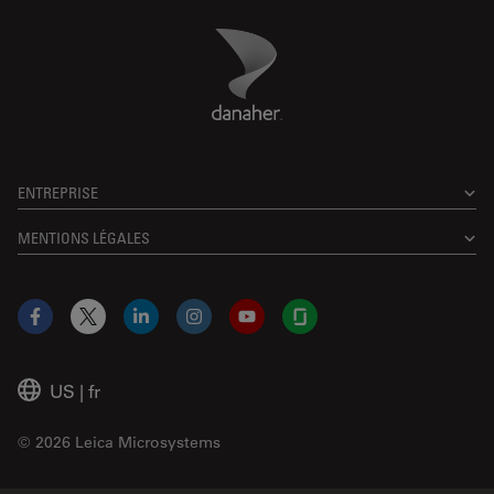
Danaher Logo
Footer
ENTREPRISE
MENTIONS LÉGALES
Facebook
X
LinkedIn
Instagram
YouTube
Glassdoor
US
|
fr
© 2026 Leica Microsystems