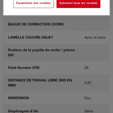
Paramètres des cookies
Autoriser tous les cookies
Numéro de produit
11506344
BAGUE DE CORRECTION (CORR)
-
LAMELLE COUVRE-OBJET
Avec et sans
Position de la pupille de sortie / prisme
-
DIC
Field Number (FN)
25
DISTANCE DE TRAVAIL LIBRE (WD EN
0.67
MM)
IMMERSION
Eau
Diaphragme d’iris
Sans