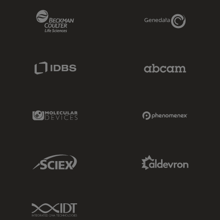
Beckman Coulter Link
Genedata Link
IDBS Link
Abcam Limited
Molecular Devices Link
Phenomenex L
Sciex Link
Aldevron Link
IDT Link