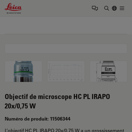
Leica Microsystems Logo
Togg
Saisir un t
Objectif de microscope HC PL IRAPO
20x/0,75 W
Numéro de produit: 11506344
L’objectif HC PL IRAPO 20x/0,75 W a un grossissement