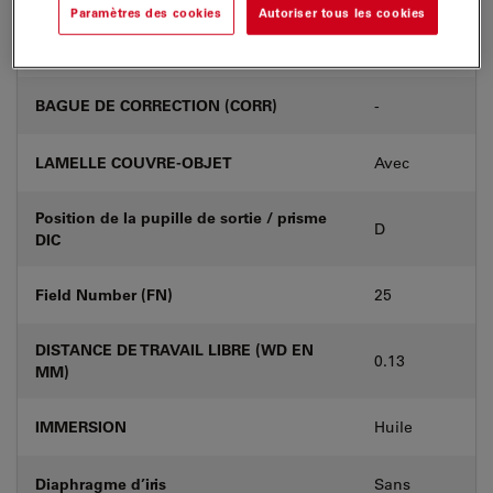
Paramètres des cookies
Autoriser tous les cookies
Numéro de produit
11506378
BAGUE DE CORRECTION (CORR)
-
LAMELLE COUVRE-OBJET
Avec
Position de la pupille de sortie / prisme
D
DIC
Field Number (FN)
25
DISTANCE DE TRAVAIL LIBRE (WD EN
0.13
MM)
IMMERSION
Huile
Diaphragme d’iris
Sans