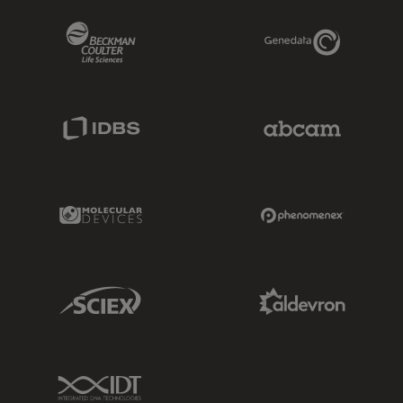
Beckman Coulter Link
Genedata Link
IDBS Link
Abcam Limited
Molecular Devices Link
Phenomenex L
Sciex Link
Aldevron Link
IDT Link