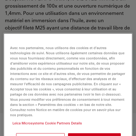
grossissement de 100x et une ouverture numérique de
1,4mm. Pour une utilisation dans un environnement
matériel en immersion dans l’huile, avec un
objectif fileté M25 ayant une distance de travail libre de
0,13 mm et un NC (numéro de champ) de 25.
Avec nos partenaires, nous utilisons des cookies et d’autres
technologies de suivi. Nous utilisons également certaines données que
DEMANDE DE DEVIS
vous nous fournissez directement, comme vos coordonnées, afin
d’améliorer votre expérience utilisateur sur notre site, de vous proposer
des publicités et du contenu personnalisés en fonction de vos
interactions avec ce site et d’autres sites, de vous permettre de partager
Découvrez la solution idéale.
du contenu sur les réseaux sociaux, d’effectuer des analyses et de
Explorez notre
sélecteur d’objectifs
,
mesurer l’efficacité de nos campagnes publicitaires. En cliquant sur «
comparez les alternatives et trouvez
Accepter tous les cookies », vous consentez à leur utilisation et au
l’option la mieux adaptée à vos
partage de ces données avec nos partenaires (voir le lien ci-dessous).
Vous pouvez modifier vos préférences de consentement à tout moment
besoins.
dans la section « Paramètres des cookies » en bas de notre site.
Consultez notre Notice en matière de cookies pour en savoir plus sur
nos pratiques.
Leica Microsystems Cookie Partners Details
Caractéristiques techniques