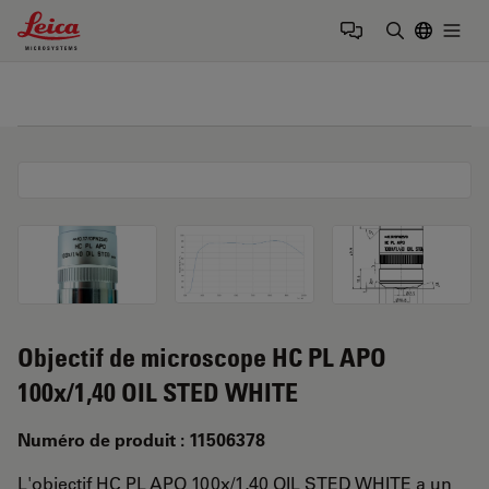
Leica Microsystems Logo
Togg
Saisir un t
Objectif de microscope HC PL APO
100x/1,40 OIL STED WHITE
Numéro de produit : 11506378
L'objectif HC PL APO 100x/1,40 OIL STED WHITE a un