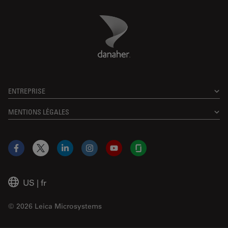
Danaher Logo
Footer
ENTREPRISE
MENTIONS LÉGALES
Facebook
X
LinkedIn
Instagram
YouTube
Glassdoor
US
|
fr
© 2026 Leica Microsystems