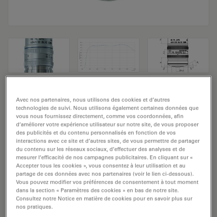
Objectif de microscope HC PL APO
Avec nos partenaires, nous utilisons des cookies et d’autres
technologies de suivi. Nous utilisons également certaines données que
63x/1,30 GLYC CORR
vous nous fournissez directement, comme vos coordonnées, afin
d’améliorer votre expérience utilisateur sur notre site, de vous proposer
Numéro de produit: 11506398
des publicités et du contenu personnalisés en fonction de vos
interactions avec ce site et d’autres sites, de vous permettre de partager
du contenu sur les réseaux sociaux, d’effectuer des analyses et de
L'objectif HC PL APO 63x/1,30 GLYC CORR a un
mesurer l’efficacité de nos campagnes publicitaires. En cliquant sur «
grossissement de 63x et une ouverture numérique de
Accepter tous les cookies », vous consentez à leur utilisation et au
partage de ces données avec nos partenaires (voir le lien ci-dessous).
1,3mm. A utiliser dans un environnement matériel à
Vous pouvez modifier vos préférences de consentement à tout moment
immersion dans le glycérol et fixé avec un filetage
dans la section « Paramètres des cookies » en bas de notre site.
d'objectif M25 ayant une distance de travail libre de
Consultez notre Notice en matière de cookies pour en savoir plus sur
nos pratiques.
0,30 mm et un FN de 25.