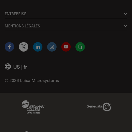
ENTREPRISE
MENTIONS LÉGALES
Facebook
X
LinkedIn
Instagram
YouTube
Glassdoor
US
|
fr
© 2026 Leica Microsystems
Beckman Coulter Link
Genedata Link
IDBS Link
Abcam Limited