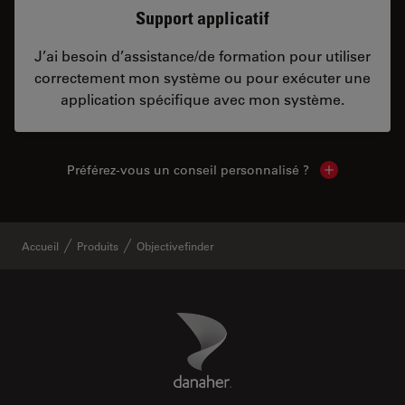
Support applicatif
J’ai besoin d’assistance/de formation pour utiliser
correctement mon système ou pour exécuter une
application spécifique avec mon système.
Préférez-vous un conseil personnalisé ?
Show local c
Accueil
Produits
Objectivefinder
Danaher Logo
Footer