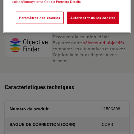
Leica Microsystems Cookie Partners Details
DEMANDE DE DEVIS
Paramètres des cookies
Autoriser tous les cookies
Découvrez la solution idéale.
Explorez notre
sélecteur d’objectifs
,
comparez les alternatives et trouvez
l’option la mieux adaptée à vos
besoins.
Caractéristiques techniques
Numéro de produit
11506398
BAGUE DE CORRECTION (CORR)
CORR