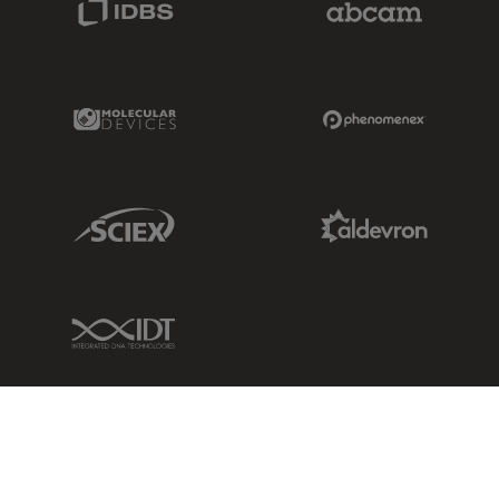
Molecular Devices Link
Phenomenex L
Sciex Link
Aldevron Link
IDT Link