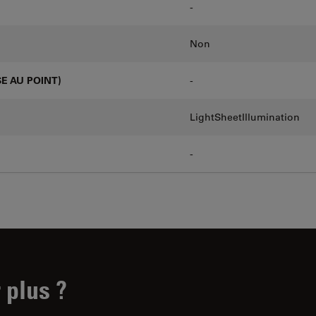
-
Non
E AU POINT)
-
LightSheetIllumination
-
 plus ?