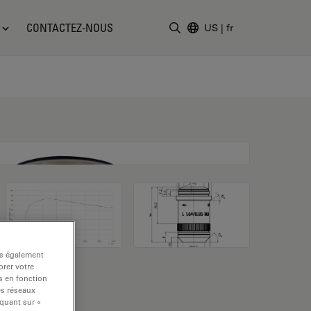
CONTACTEZ-NOUS
US
|
fr
Saisir un terme de recher
ns également
rer votre
s en fonction
es réseaux
iquant sur «