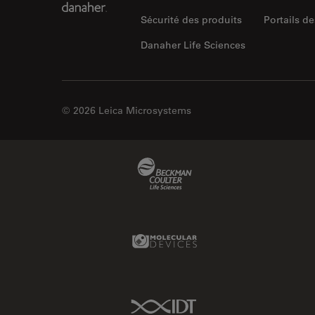
Sécurité des produits
Portails de
Danaher Life Sciences
© 2026 Leica Microsystems
Beckman Coulter Link
Molecular Devices Link
IDT Link