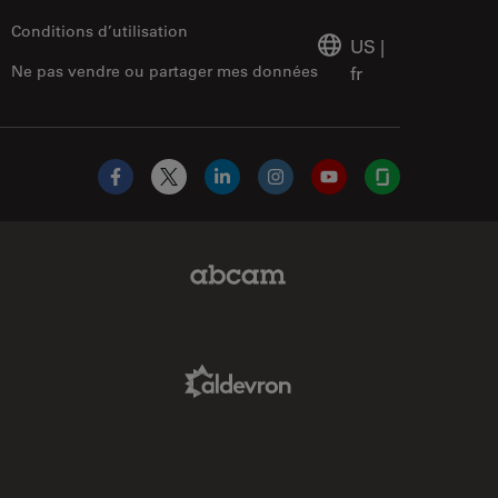
Conditions d’utilisation
US
|
Ne pas vendre ou partager mes données
fr
Facebook
X
LinkedIn
Instagram
YouTube
Glassdoor
Abcam Limited Link
Aldevron Link