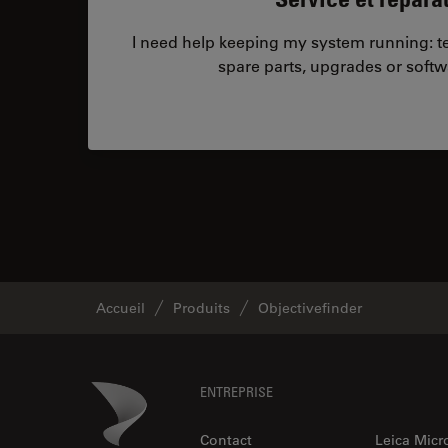
I need help keeping my system running: tec
spare parts, upgrades or softw
Accueil
Produits
Objectivefinder
Footer
Danaher Logo
ENTREPRISE
Contact
Leica Mic