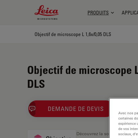
Leica Microsystems Logo
PRODUITS
APPLIC
Objectif de microscope L 1,6x/0,05 DLS
Objectif de microscope L
DLS
DEMANDE DE DEVIS
Avec nos par
certaines d
expérience u
de vos inter
Découvrez la solution idéale.
sociaux, d’e