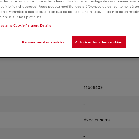
s les cookies », vous consentez à leur utilisation et au partage de ces données avec
rnatives et trouvez
 (voir le lien ci-dessous). Vous pouvez modifier vos préférences de consentement à 
os besoins.
ion « Paramètres des cookies » en bas de notre site. Consultez notre Notice en matiè
ir plus sur nos pratiques.
systems Cookie Partners Details
Paramètres des cookies
Autoriser tous les cookies
11506409
-
Avec et sans
-