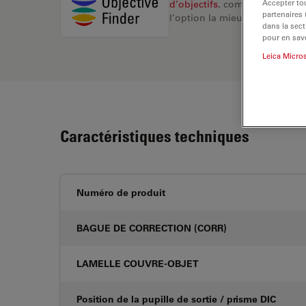
Accepter tou
d’objectifs
, comparez les alte
partenaires
l’option la mieux adaptée à v
dans la sect
pour en savo
Leica Micro
Caractéristiques techniques
Numéro de produit
BAGUE DE CORRECTION (CORR)
LAMELLE COUVRE-OBJET
Position de la pupille de sortie / prisme DIC