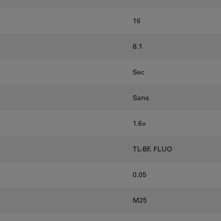
16
8.1
Sec
Sans
1.6⨉
TL-BF, FLUO
0.05
M25