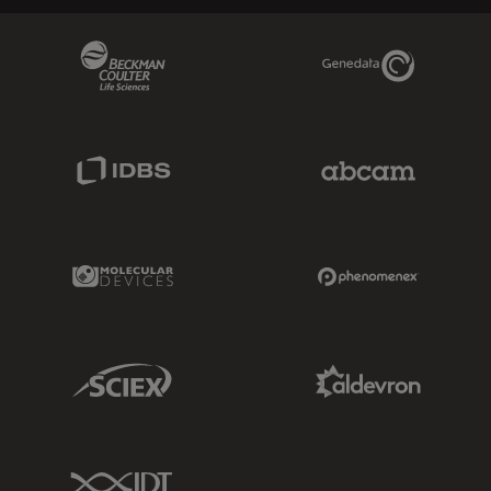
Beckman Coulter Link
Genedata Link
IDBS Link
Abcam Limited
Molecular Devices Link
Phenomenex L
Sciex Link
Aldevron Link
IDT Link