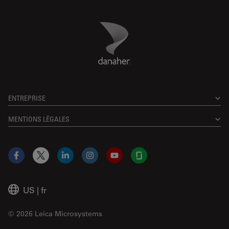
Danaher Logo
Footer
ENTREPRISE
MENTIONS LÉGALES
Facebook
X
LinkedIn
Instagram
YouTube
Glassdoor
US
|
fr
© 2026 Leica Microsystems