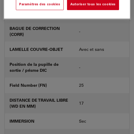
Paramètres des cookies
Autoriser tous les cookies
Numéro de produit
11506412
BAGUE DE CORRECTION
-
(CORR)
LAMELLE COUVRE-OBJET
Avec et sans
Position de la pupille de
-
sortie / prisme DIC
Field Number (FN)
25
DISTANCE DE TRAVAIL LIBRE
17
(WD EN MM)
IMMERSION
Sec