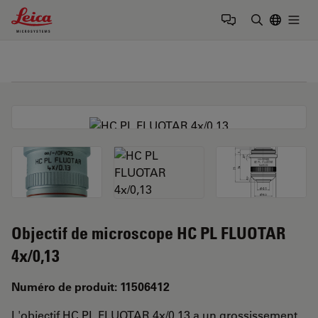
Leica Microsystems Logo
Togg
Saisir un t
Objectif de microscope HC PL FLUOTAR
4x/0,13
Numéro de produit: 11506412
L'objectif HC PL FLUOTAR 4x/0,13 a un grossissement