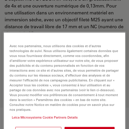
de 4x et une ouverture numérique de 0,13mm. Pour
une utilisation dans un environnement matériel en
immersion sèche, avec un objectif fileté M25 ayant une
distance de travail libre de 17 mm et un NC (numéro de
champ) de 25
Avec nos partenaires, nous utilisons des cookies et d’autres
DEMANDE DE DEVIS
technologies de suivi. Nous utilisons également certaines données que
vous nous fournissez directement, comme vos coordonnées, afin
d’améliorer votre expérience utilisateur sur notre site, de vous proposer
des publicités et du contenu personnalisés en fonction de vos
interactions avec ce site et d’autres sites, de vous permettre de partager
Découvrez la solution idéale.
du contenu sur les réseaux sociaux, d’effectuer des analyses et de
Explorez notre
sélecteur d’objectifs
,
mesurer l’efficacité de nos campagnes publicitaires. En cliquant sur «
comparez les alternatives et trouvez
Accepter tous les cookies », vous consentez à leur utilisation et au
l’option la mieux adaptée à vos
partage de ces données avec nos partenaires (voir le lien ci-dessous).
Vous pouvez modifier vos préférences de consentement à tout moment
besoins.
dans la section « Paramètres des cookies » en bas de notre site.
Consultez notre Notice en matière de cookies pour en savoir plus sur
nos pratiques.
Leica Microsystems Cookie Partners Details
Caractéristiques techniques