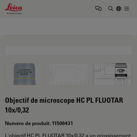
Leica Microsystems Logo
Togg
Saisir un t
Objectif de microscope HC PL FLUOTAR
10x/0,32
Numéro de produit: 11506431
L'objectif HC PL FLUOTAR 10x/0,32 a un grossissement