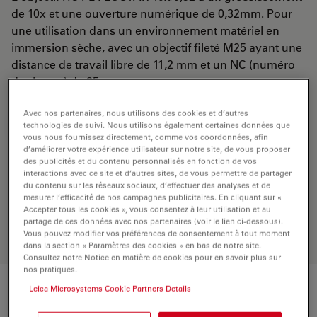
de 10x et une ouverture numérique de 0,32mm. Pour
une utilisation dans un environnement matériel en
immersion sèche, avec un objectif fileté M25 ayant une
distance de travail libre de 11,2 mm et un NC (numéro
de champ) de 25.
Avec nos partenaires, nous utilisons des cookies et d’autres
DEMANDE DE DEVIS
technologies de suivi. Nous utilisons également certaines données que
vous nous fournissez directement, comme vos coordonnées, afin
d’améliorer votre expérience utilisateur sur notre site, de vous proposer
des publicités et du contenu personnalisés en fonction de vos
interactions avec ce site et d’autres sites, de vous permettre de partager
Découvrez la solution idéale.
du contenu sur les réseaux sociaux, d’effectuer des analyses et de
Explorez notre
sélecteur d’objectifs
,
mesurer l’efficacité de nos campagnes publicitaires. En cliquant sur «
comparez les alternatives et trouvez
Accepter tous les cookies », vous consentez à leur utilisation et au
l’option la mieux adaptée à vos
partage de ces données avec nos partenaires (voir le lien ci-dessous).
besoins.
Vous pouvez modifier vos préférences de consentement à tout moment
dans la section « Paramètres des cookies » en bas de notre site.
Consultez notre Notice en matière de cookies pour en savoir plus sur
nos pratiques.
Leica Microsystems Cookie Partners Details
Caractéristiques techniques