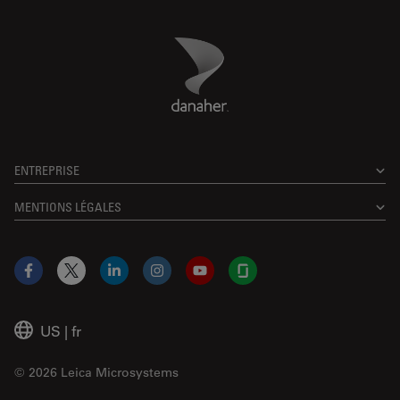
Danaher Logo
Footer
ENTREPRISE
MENTIONS LÉGALES
Facebook
X
LinkedIn
Instagram
YouTube
Glassdoor
US
|
fr
© 2026 Leica Microsystems