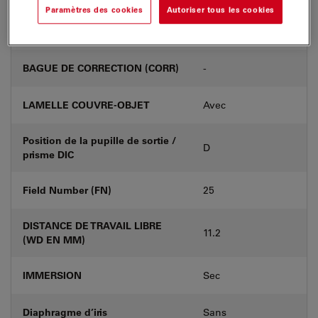
Paramètres des cookies
Autoriser tous les cookies
Numéro de produit
11506431
BAGUE DE CORRECTION (CORR)
-
LAMELLE COUVRE-OBJET
Avec
Position de la pupille de sortie /
D
prisme DIC
Field Number (FN)
25
DISTANCE DE TRAVAIL LIBRE
11.2
(WD EN MM)
IMMERSION
Sec
Diaphragme d’iris
Sans