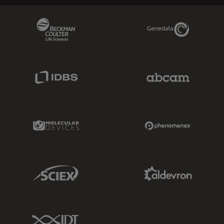
Beckman Coulter Link
Genedata Link
IDBS Link
Abcam Limited
Molecular Devices Link
Phenomenex L
Sciex Link
Aldevron Link
IDT Link