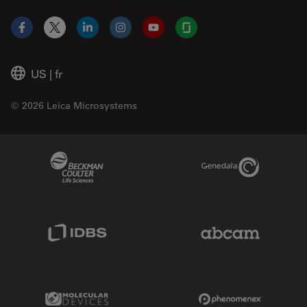
Facebook
X
LinkedIn
Instagram
YouTube
Glassdoor
US
|
fr
© 2026 Leica Microsystems
Beckman Coulter Link
Genedata Link
IDBS Link
Abcam Limited
Molecular Devices Link
Phenomenex L