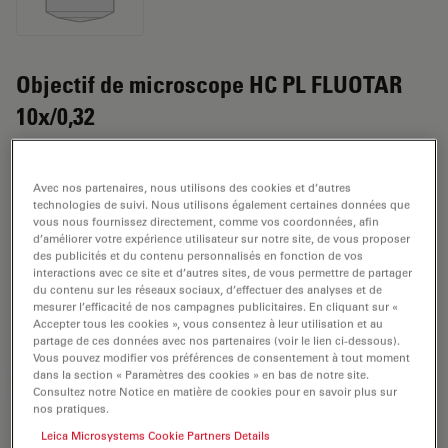
Objectif de microscope HC PL FLUOTAR
10x/0,32
Numéro de produit: 11506432
Avec nos partenaires, nous utilisons des cookies et d’autres
L'objectif HC PL FLUOTAR 10x/0,32 a un grossissement
technologies de suivi. Nous utilisons également certaines données que
de 10x et une ouverture numérique de 0,32mm. Pour
vous nous fournissez directement, comme vos coordonnées, afin
d’améliorer votre expérience utilisateur sur notre site, de vous proposer
une utilisation dans un environnement matériel en
des publicités et du contenu personnalisés en fonction de vos
immersion sèche, avec un objectif fileté M25 ayant une
interactions avec ce site et d’autres sites, de vous permettre de partager
du contenu sur les réseaux sociaux, d’effectuer des analyses et de
distance de travail libre de 11,2 mm et un NC (numéro
mesurer l’efficacité de nos campagnes publicitaires. En cliquant sur «
de champ) de 25.
Accepter tous les cookies », vous consentez à leur utilisation et au
partage de ces données avec nos partenaires (voir le lien ci-dessous).
Vous pouvez modifier vos préférences de consentement à tout moment
dans la section « Paramètres des cookies » en bas de notre site.
DEMANDE DE DEVIS
Consultez notre Notice en matière de cookies pour en savoir plus sur
nos pratiques.
Leica Microsystems Cookie Partners Details