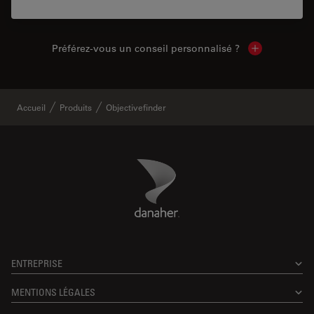
Préférez-vous un conseil personnalisé ?
Show local c
Accueil
Produits
Objectivefinder
Danaher Logo
Footer
ENTREPRISE
MENTIONS LÉGALES