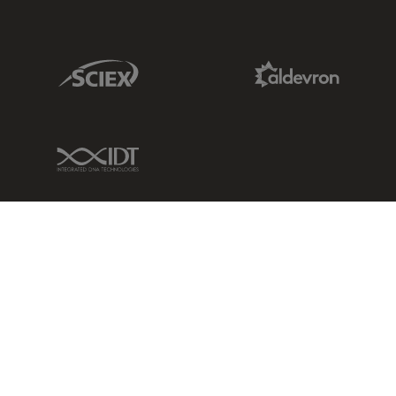
Sciex Link
Aldevron Link
IDT Link