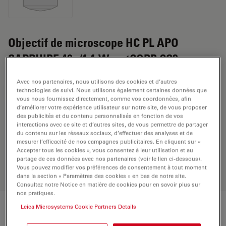
Objectif de microscope HC PL APO
SAPPHIRE 40x/1,1 W motCORR CS2
Avec nos partenaires, nous utilisons des cookies et d’autres
technologies de suivi. Nous utilisons également certaines données que
DEMANDE DE DEVIS
vous nous fournissez directement, comme vos coordonnées, afin
d’améliorer votre expérience utilisateur sur notre site, de vous proposer
des publicités et du contenu personnalisés en fonction de vos
interactions avec ce site et d’autres sites, de vous permettre de partager
Découvrez la solution idéale.
du contenu sur les réseaux sociaux, d’effectuer des analyses et de
Explorez notre
sélecteur d’objectifs
,
mesurer l’efficacité de nos campagnes publicitaires. En cliquant sur «
comparez les alternatives et trouvez
Accepter tous les cookies », vous consentez à leur utilisation et au
partage de ces données avec nos partenaires (voir le lien ci-dessous).
l’option la mieux adaptée à vos
Vous pouvez modifier vos préférences de consentement à tout moment
besoins.
dans la section « Paramètres des cookies » en bas de notre site.
Consultez notre Notice en matière de cookies pour en savoir plus sur
nos pratiques.
Leica Microsystems Cookie Partners Details
Caractéristiques techniques