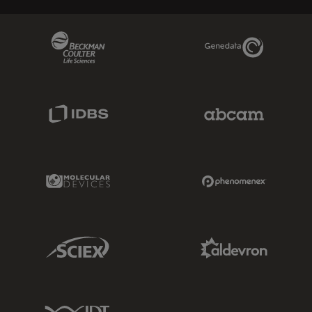
Beckman Coulter Link
Genedata Link
IDBS Link
Abcam Limited
Molecular Devices Link
Phenomenex L
Sciex Link
Aldevron Link
IDT Link