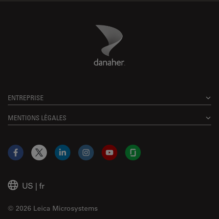
Danaher Logo
Footer
ENTREPRISE
MENTIONS LÉGALES
Facebook
X
LinkedIn
Instagram
YouTube
Glassdoor
US
|
fr
© 2026 Leica Microsystems