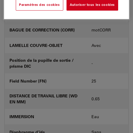
Paramètres des cookies
Autoriser tous les cookies
Numéro de produit
11506434
BAGUE DE CORRECTION (CORR)
motCORR
LAMELLE COUVRE-OBJET
Avec
Position de la pupille de sortie /
-
prisme DIC
Field Number (FN)
25
DISTANCE DE TRAVAIL LIBRE (WD
0.65
EN MM)
IMMERSION
Eau
Diaphragme d’iris
Sans