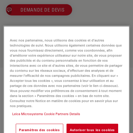
DEMANDE DE DEVIS
Découvrez la solution idéale.
Explorez notre
sélecteur d’objectifs
,
Avec nos partenaires, nous utilisons des cookies et d’autres
comparez les alternatives et trouvez
technologies de suivi. Nous utilisons également certaines données que
l’option la mieux adaptée à vos
vous nous fournissez directement, comme vos coordonnées, afin
besoins.
d’améliorer votre expérience utilisateur sur notre site, de vous proposer
des publicités et du contenu personnalisés en fonction de vos
interactions avec ce site et d’autres sites, de vous permettre de partager
du contenu sur les réseaux sociaux, d’effectuer des analyses et de
mesurer l’efficacité de nos campagnes publicitaires. En cliquant sur «
Caractéristiques techniques
Accepter tous les cookies », vous consentez à leur utilisation et au
partage de ces données avec nos partenaires (voir le lien ci-dessous).
Vous pouvez modifier vos préférences de consentement à tout moment
dans la section « Paramètres des cookies » en bas de notre site.
Consultez notre Notice en matière de cookies pour en savoir plus sur
Numéro de produit
11506435
nos pratiques.
Leica Microsystems Cookie Partners Details
BAGUE DE CORRECTION (CORR)
-
Paramètres des cookies
Autoriser tous les cookies