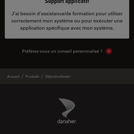
Support applicatif
J’ai besoin d’assistance/de formation pour utiliser
correctement mon système ou pour exécuter une
application spécifique avec mon système.
Préférez-vous un conseil personnalisé ?
Show local c
Accueil
Produits
Objectivefinder
Danaher Logo
Footer