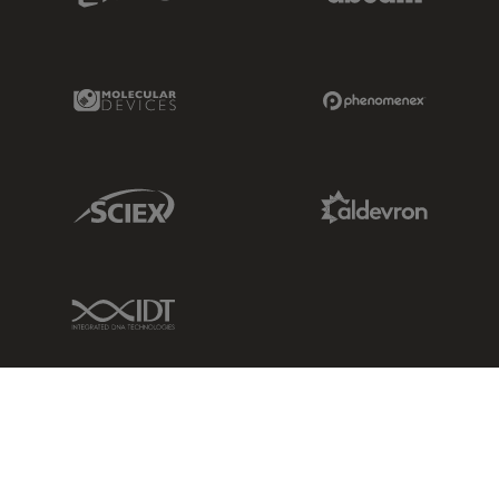
Molecular Devices Link
Phenomenex L
Sciex Link
Aldevron Link
IDT Link