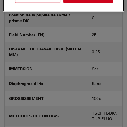
LAMELLE COUVRE-OBJET
Sans
Position de la pupille de sortie /
C
prisme DIC
Field Number (FN)
25
DISTANCE DE TRAVAIL LIBRE (WD EN
0.25
MM)
IMMERSION
Sec
Diaphragme d’iris
Sans
GROSSISSEMENT
150⨉
TL-BF, TL-DIC,
MÉTHODES DE CONTRASTE
TL-P, FLUO