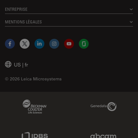
ENTREPRISE
MENTIONS LÉGALES
Facebook
X
LinkedIn
Instagram
YouTube
Glassdoor
US
|
fr
© 2026 Leica Microsystems
Beckman Coulter Link
Genedata Link
IDBS Link
Abcam Limited