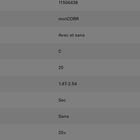
11506438
motCORR
Avec et sans
C
25
1.87-2.54
Sec
Sans
20⨉