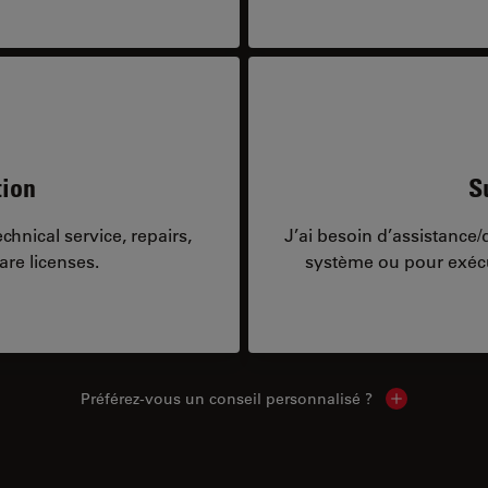
tion
S
hnical service, repairs,
J’ai besoin d’assistance
are licenses.
système ou pour exécu
Préférez-vous un conseil personnalisé ?
Show local c