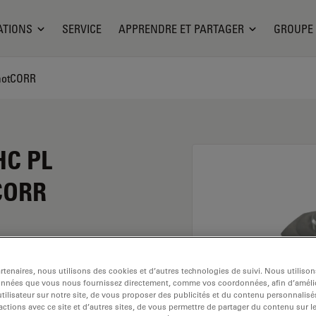
ATIONS
SERVICE
APPRENDRE ET PARTAGER
GROUPE
 motCORR
HC PL
tCORR
grossissement de 20x
tenaires, nous utilisons des cookies et d’autres technologies de suivi. Nous utiliso
 dans un environnement
onnées que vous nous fournissez directement, comme vos coordonnées, afin d’amélio
age d'objectif M25
tilisateur sur notre site, de vous proposer des publicités et du contenu personnalisé
actions avec ce site et d’autres sites, de vous permettre de partager du contenu sur l
 mm et un FN de 25.