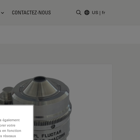
CONTACTEZ-NOUS
US
|
fr
Saisir un terme de recher
ns également
rer votre
s en fonction
es réseaux