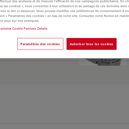
ffectuer des analyses et de mesurer l’efficacité de nos campagnes publicitaires. En cl
s les cookies », vous consentez à leur utilisation et au partage de ces données avec
 (voir le lien ci-dessous). Vous pouvez modifier vos préférences de consentement à 
ion « Paramètres des cookies » en bas de notre site. Consultez notre Notice en matiè
ir plus sur nos pratiques.
systems Cookie Partners Details
 Explorez notre
sélecteur
Paramètres des cookies
Autoriser tous les cookies
rnatives et trouvez
os besoins.