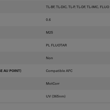
TL-BF, TL-DIC, TL-P, TL-DF, TL-IMC, FLUO
0.6
M25
PL FLUOTAR
Non
E AU POINT)
Compatible AFC
MotCorr
UV (365nm)