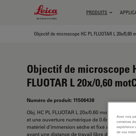
Leica Microsystems Logo
PRODUITS
APPLIC
Objectif de microscope HC PL FLUOTAR L 20x/0,60
Objectif de microscope 
FLUOTAR L 20x/0,60 mo
Numéro de produit: 11506438
Obj. HC PL FLUOTAR L 20x/0.60 motCORR a un 
Avec nos par
et une ouverture numérique de 0.6mm. utiliser
certaines d
matériel d'immersion sèche et fixé avec un filet
expérience u
de vos inter
ayant une distance de travail libre de 1,87-2,54