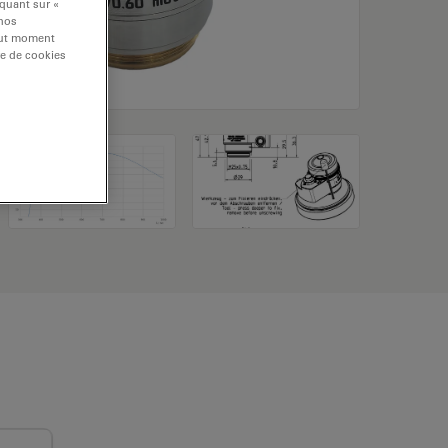
iquant sur «
 nos
tout moment
re de cookies