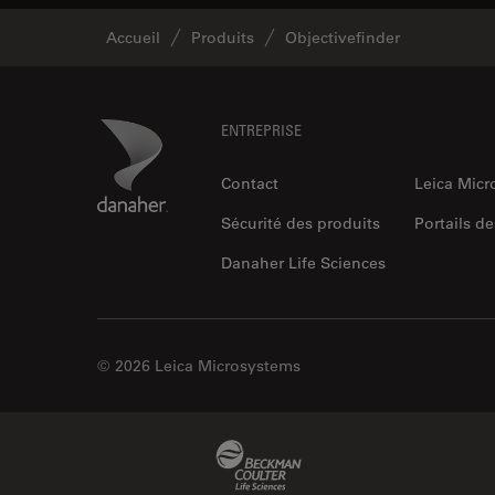
Accueil
Produits
Objectivefinder
Footer
Danaher Logo
ENTREPRISE
Contact
Leica Mic
Sécurité des produits
Portails de
Danaher Life Sciences
© 2026 Leica Microsystems
Beckman Coulter Link