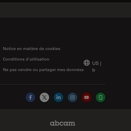
Notice en matière de cookies
Conditions d’utilisation
US
|
Ne pas vendre ou partager mes données
fr
Facebook
X
LinkedIn
Instagram
YouTube
Glassdoor
Abcam Limited Link