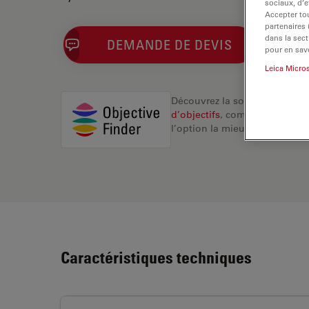
sociaux, d’e
Accepter tou
partenaires
dans la sect
DEMANDE DE DEVIS
pour en savo
Leica Micro
Découvrez la solution idéale.
d’objectifs
, comparez les alte
l’option la mieux adaptée à v
Caractéristiques techniques