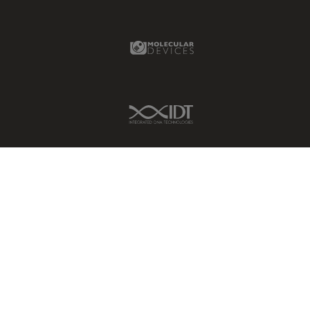
Molecular Devices Link
IDT Link