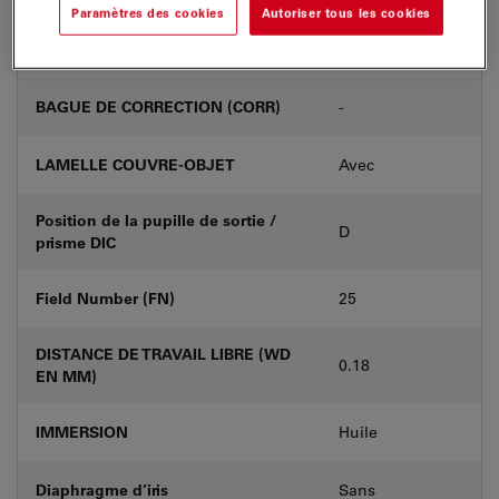
Paramètres des cookies
Autoriser tous les cookies
Numéro de produit
11506526
BAGUE DE CORRECTION (CORR)
-
LAMELLE COUVRE-OBJET
Avec
Position de la pupille de sortie /
D
prisme DIC
Field Number (FN)
25
DISTANCE DE TRAVAIL LIBRE (WD
0.18
EN MM)
IMMERSION
Huile
Diaphragme d’iris
Sans