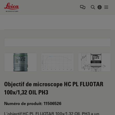
Leica Microsystems Logo
Togg
Saisir un t
Objectif de microscope HC PL FLUOTAR
100x/1,32 OIL PH3
Numéro de produit: 11506526
L'objectif HC PL FLUOTAR 100x/1,32 OIL PH3 a un