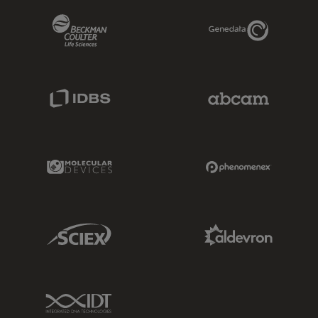
Beckman Coulter Link
Genedata Link
IDBS Link
Abcam Limited
Molecular Devices Link
Phenomenex L
Sciex Link
Aldevron Link
IDT Link