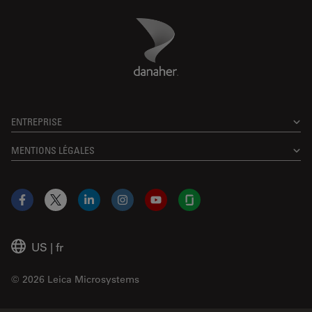
Danaher Logo
Footer
ENTREPRISE
MENTIONS LÉGALES
Facebook
X
LinkedIn
Instagram
YouTube
Glassdoor
US
|
fr
© 2026 Leica Microsystems