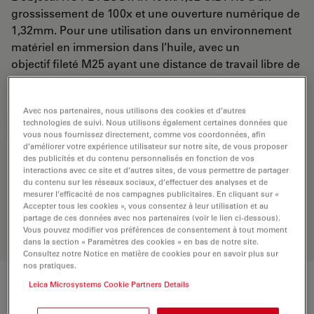
grossissement de 100x et une ouverture numérique de
1,32mm. Pour une utilisation dans un environnement
matériel en immersion dans l’huile, avec un
objectif fileté M25 ayant une distance de travail libre de
0,18 mm et un NC (numéro de champ) de 25.
Avec nos partenaires, nous utilisons des cookies et d’autres
technologies de suivi. Nous utilisons également certaines données que
DEMANDE DE DEVIS
vous nous fournissez directement, comme vos coordonnées, afin
d’améliorer votre expérience utilisateur sur notre site, de vous proposer
des publicités et du contenu personnalisés en fonction de vos
interactions avec ce site et d’autres sites, de vous permettre de partager
Découvrez la solution idéale.
du contenu sur les réseaux sociaux, d’effectuer des analyses et de
Explorez notre
sélecteur d’objectifs
,
mesurer l’efficacité de nos campagnes publicitaires. En cliquant sur «
comparez les alternatives et trouvez
Accepter tous les cookies », vous consentez à leur utilisation et au
l’option la mieux adaptée à vos
partage de ces données avec nos partenaires (voir le lien ci-dessous).
Vous pouvez modifier vos préférences de consentement à tout moment
besoins.
dans la section « Paramètres des cookies » en bas de notre site.
Consultez notre Notice en matière de cookies pour en savoir plus sur
nos pratiques.
Leica Microsystems Cookie Partners Details
Caractéristiques techniques