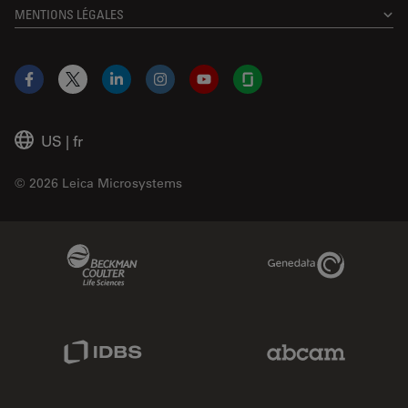
MENTIONS LÉGALES
Facebook
X
LinkedIn
Instagram
YouTube
Glassdoor
US
|
fr
© 2026 Leica Microsystems
Beckman Coulter Link
Genedata Link
IDBS Link
Abcam Limited