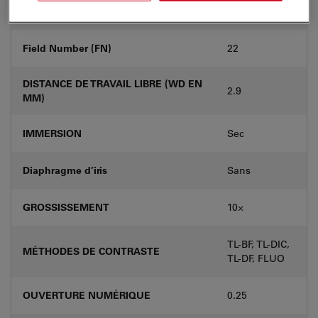
A
prisme DIC
Field Number (FN)
22
DISTANCE DE TRAVAIL LIBRE (WD EN
2.9
MM)
IMMERSION
Sec
Diaphragme d’iris
Sans
GROSSISSEMENT
10⨉
TL-BF, TL-DIC,
MÉTHODES DE CONTRASTE
TL-DF, FLUO
OUVERTURE NUMÉRIQUE
0.25