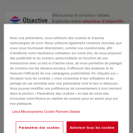
Découvrez la solution idéale.
Explorez notre
sélecteur d’objectifs
,
comparez les alternatives et trouvez
l’option la mieux adaptée à vos
Avec nos partenaires, nous utilisons des cookies et d’autres
besoins.
technologies de suivi. Nous utilisons également certaines données que
vous nous fournissez directement, comme vos coordonnées, afin
d’améliorer votre expérience utilisateur sur notre site, de vous proposer
des publicités et du contenu personnalisés en fonction de vos
interactions avec ce site et d’autres sites, de vous permettre de partager
Caractéristiques techniques
du contenu sur les réseaux sociaux, d’effectuer des analyses et de
mesurer l’efficacité de nos campagnes publicitaires. En cliquant sur «
Accepter tous les cookies », vous consentez à leur utilisation et au
partage de ces données avec nos partenaires (voir le lien ci-dessous).
Numéro de produit
11518147
Vous pouvez modifier vos préférences de consentement à tout moment
dans la section « Paramètres des cookies » en bas de notre site.
Consultez notre Notice en matière de cookies pour en savoir plus sur
BAGUE DE CORRECTION (CORR)
-
nos pratiques.
Leica Microsystems Cookie Partners Details
LAMELLE COUVRE-OBJET
Avec et sans
Paramètres des cookies
Autoriser tous les cookies
Position de la pupille de sortie /