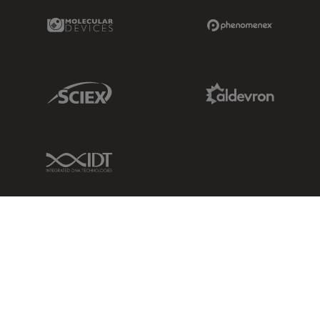
Molecular Devices Link
Phenomenex L
Sciex Link
Aldevron Link
IDT Link