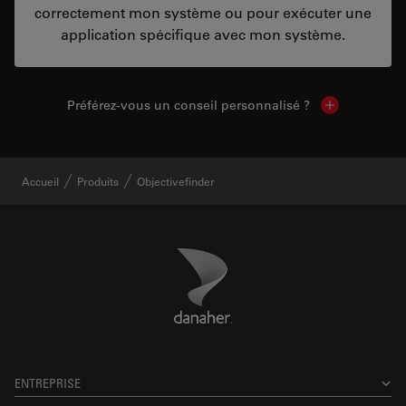
correctement mon système ou pour exécuter une
application spécifique avec mon système.
Préférez-vous un conseil personnalisé ?
Show local c
Accueil
Produits
Objectivefinder
Danaher Logo
Footer
ENTREPRISE