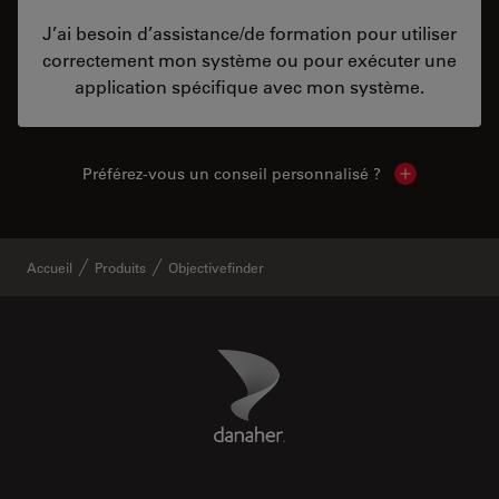
J’ai besoin d’assistance/de formation pour utiliser
correctement mon système ou pour exécuter une
application spécifique avec mon système.
Préférez-vous un conseil personnalisé ?
Show local c
Accueil
Produits
Objectivefinder
Danaher Logo
Footer