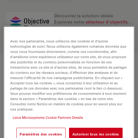
Découvrez la solution idéale.
Explorez notre
sélecteur d’objectifs
,
comparez les alternatives et trouvez
l’option la mieux adaptée à vos
besoins.
Avec nos partenaires, nous utilisons des cookies et d’autres
technologies de suivi. Nous utilisons également certaines données que
vous nous fournissez directement, comme vos coordonnées, afin
d’améliorer votre expérience utilisateur sur notre site, de vous proposer
des publicités et du contenu personnalisés en fonction de vos
Caractéristiques techniques
interactions avec ce site et d’autres sites, de vous permettre de partager
du contenu sur les réseaux sociaux, d’effectuer des analyses et de
mesurer l’efficacité de nos campagnes publicitaires. En cliquant sur «
Accepter tous les cookies », vous consentez à leur utilisation et au
partage de ces données avec nos partenaires (voir le lien ci-dessous).
Numéro de produit
11518148
Vous pouvez modifier vos préférences de consentement à tout moment
dans la section « Paramètres des cookies » en bas de notre site.
Consultez notre Notice en matière de cookies pour en savoir plus sur
BAGUE DE CORRECTION (CORR)
-
nos pratiques.
Leica Microsystems Cookie Partners Details
Avec et
LAMELLE COUVRE-OBJET
sans
Paramètres des cookies
Autoriser tous les cookies