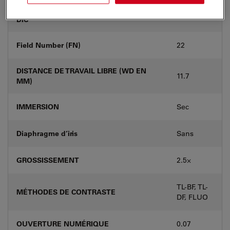
Position de la pupille de sortie / prisme
-
DIC
Field Number (FN)
22
DISTANCE DE TRAVAIL LIBRE (WD EN
11.7
MM)
IMMERSION
Sec
Diaphragme d’iris
Sans
GROSSISSEMENT
2.5⨉
TL-BF, TL-
MÉTHODES DE CONTRASTE
DF, FLUO
OUVERTURE NUMÉRIQUE
0.07