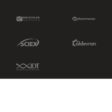
Molecular Devices Link
Phenomenex L
Sciex Link
Aldevron Link
IDT Link