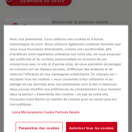
DEMANDE DE DEVIS
Découvrez la solution idéale.
Explorez notre
sélecteur d’objectifs
,
comparez les alternatives et trouvez
Avec nos partenaires, nous utilisons des cookies et d’autres
l’option la mieux adaptée à vos
technologies de suivi. Nous utilisons également certaines données que
besoins.
vous nous fournissez directement, comme vos coordonnées, afin
d’améliorer votre expérience utilisateur sur notre site, de vous proposer
des publicités et du contenu personnalisés en fonction de vos
interactions avec ce site et d’autres sites, de vous permettre de partager
du contenu sur les réseaux sociaux, d’effectuer des analyses et de
Caractéristiques techniques
mesurer l’efficacité de nos campagnes publicitaires. En cliquant sur «
Accepter tous les cookies », vous consentez à leur utilisation et au
partage de ces données avec nos partenaires (voir le lien ci-dessous).
Vous pouvez modifier vos préférences de consentement à tout moment
Numéro de produit
11518149
dans la section « Paramètres des cookies » en bas de notre site.
Consultez notre Notice en matière de cookies pour en savoir plus sur
nos pratiques.
BAGUE DE CORRECTION (CORR)
-
Leica Microsystems Cookie Partners Details
Avec et
LAMELLE COUVRE-OBJET
Paramètres des cookies
Autoriser tous les cookies
sans