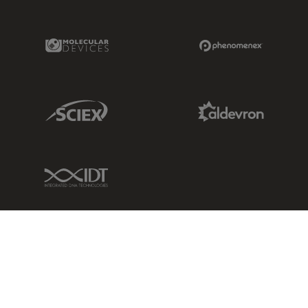
Molecular Devices Link
Phenomenex L
Sciex Link
Aldevron Link
IDT Link