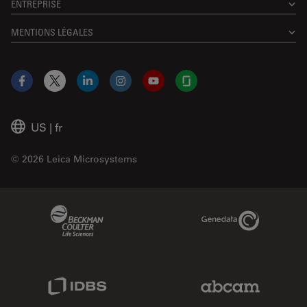
ENTREPRISE
MENTIONS LÉGALES
Facebook
X
LinkedIn
Instagram
YouTube
Glassdoor
US
|
fr
© 2026 Leica Microsystems
Beckman Coulter Link
Genedata Link
IDBS Link
Abcam Limited