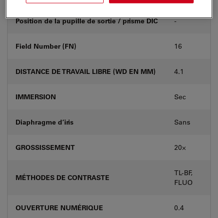
Position de la pupille de sortie / prisme DIC
-
Field Number (FN)
16
DISTANCE DE TRAVAIL LIBRE (WD EN MM)
4.1
IMMERSION
Sec
Diaphragme d’iris
Sans
GROSSISSEMENT
20⨉
TL-BF,
MÉTHODES DE CONTRASTE
FLUO
OUVERTURE NUMÉRIQUE
0.4