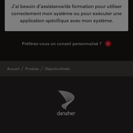
J’ai besoin d’assistance/de formation pour utiliser
correctement mon système ou pour exécuter une
application spécifique avec mon système.
Préférez-vous un conseil personnalisé ?
Show local c
Accueil
Produits
Objectivefinder
Danaher Logo
Footer