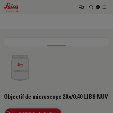
Leica Microsystems Logo
Togg
Saisir un t
Objectif de microscope 20x/0,40 LIBS NUV