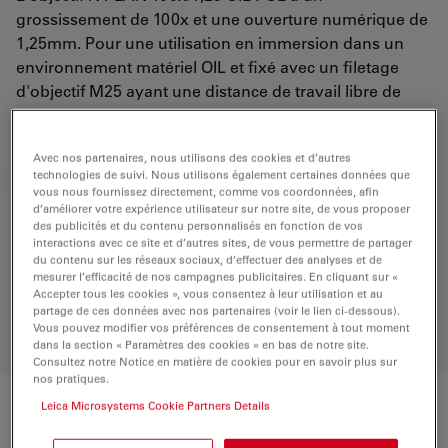
grossissement de 100x et une ouverture numérique de
1,25mm. Pour une utilisation en immersion dans un
environnement matériel OIL et fixé avec un filetage
d'objectif M25 ayant une distance de travail libre de
0,12 mm et un FN de 22.
Avec nos partenaires, nous utilisons des cookies et d’autres
technologies de suivi. Nous utilisons également certaines données que
DEMANDE DE DEVIS
vous nous fournissez directement, comme vos coordonnées, afin
d’améliorer votre expérience utilisateur sur notre site, de vous proposer
des publicités et du contenu personnalisés en fonction de vos
interactions avec ce site et d’autres sites, de vous permettre de partager
Découvrez la solution idéale.
du contenu sur les réseaux sociaux, d’effectuer des analyses et de
Explorez notre
sélecteur d’objectifs
,
mesurer l’efficacité de nos campagnes publicitaires. En cliquant sur «
comparez les alternatives et trouvez
Accepter tous les cookies », vous consentez à leur utilisation et au
l’option la mieux adaptée à vos
partage de ces données avec nos partenaires (voir le lien ci-dessous).
Vous pouvez modifier vos préférences de consentement à tout moment
besoins.
dans la section « Paramètres des cookies » en bas de notre site.
Consultez notre Notice en matière de cookies pour en savoir plus sur
nos pratiques.
Leica Microsystems Cookie Partners Details
Caractéristiques techniques