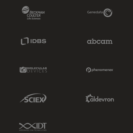
Beckman Coulter Link
Genedata Link
IDBS Link
Abcam Limited
Molecular Devices Link
Phenomenex L
Sciex Link
Aldevron Link
IDT Link