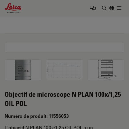
Leica Microsystems Logo
Togg
Saisir un t
Objectif de microscope N PLAN 100x/1,25
OIL POL
Numéro de produit: 11556053
L'objectif N PLAN 100x/1,25 OIL POL a un