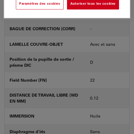
Paramètres des cookies
Autoriser tous les cookies
Numéro de produit
11556053
BAGUE DE CORRECTION (CORR)
-
LAMELLE COUVRE-OBJET
Avec et sans
Position de la pupille de sortie /
D
prisme DIC
Field Number (FN)
22
DISTANCE DE TRAVAIL LIBRE (WD
0.12
EN MM)
IMMERSION
Huile
Diaphragme d’iris
Sans