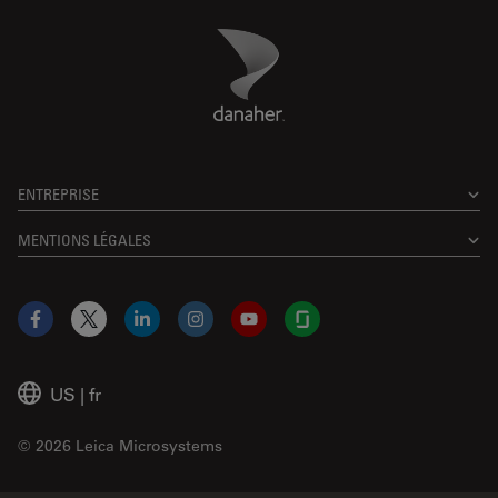
Danaher Logo
Footer
ENTREPRISE
MENTIONS LÉGALES
Facebook
X
LinkedIn
Instagram
YouTube
Glassdoor
US
|
fr
© 2026 Leica Microsystems