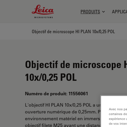
Leica Microsystems Logo
PRODUITS
APPLIC
Objectif de microscope HI PLAN 10x/0,25 POL
Objectif de microscope
10x/0,25 POL
Numéro de produit: 11556061
L'objectif HI PLAN 10x/0,25 POL a un grossissem
Avec nos par
ouverture numérique de 0,25mm. Pour une utili
certaines d
environnement matériel en immersion sèche, a
expérience u
de vos inter
objectif fileté M25 ayant une distance de travail