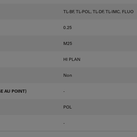
TL-BF, TL-POL, TL-DF, TL-IMC, FLUO
0.25
M25
HI PLAN
Non
E AU POINT)
-
POL
-