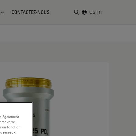
CONTACTEZ-NOUS
US
|
fr
Saisir un terme de recher
ns également
rer votre
s en fonction
es réseaux