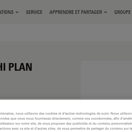
ATIONS
SERVICE
APPRENDRE ET PARTAGER
GROUPE
 HI PLAN
ent de 10x et une
tenaires, nous utilisons des cookies et d’autres technologies de suivi. Nous utiliso
sation dans un
onnées que vous nous fournissez directement, comme vos coordonnées, afin d’amélio
vec un
tilisateur sur notre site, de vous proposer des publicités et du contenu personnalisé
actions avec ce site et d’autres sites, de vous permettre de partager du contenu sur l
 libre de 12 mm et un