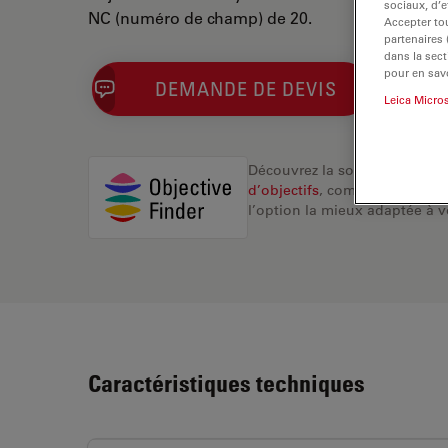
sociaux, d’e
NC (numéro de champ) de 20.
Accepter tou
partenaires
dans la sect
pour en savo
DEMANDE DE DEVIS
Leica Micro
Découvrez la solution idéale.
d’objectifs
, comparez les alte
l’option la mieux adaptée à v
Caractéristiques techniques