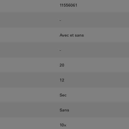
11556061
-
Avec et sans
-
20
12
Sec
Sans
10⨉