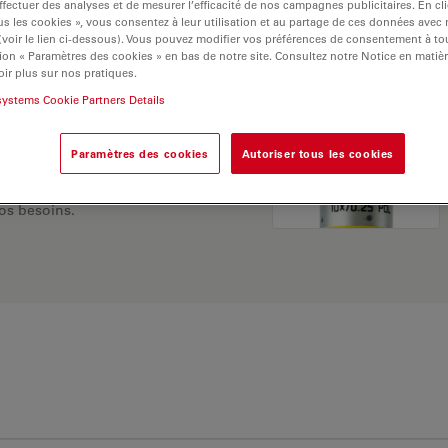
ffectuer des analyses et de mesurer l’efficacité de nos campagnes publicitaires. En cl
s les cookies », vous consentez à leur utilisation et au partage de ces données avec
 (voir le lien ci-dessous). Vous pouvez modifier vos préférences de consentement à 
ion « Paramètres des cookies » en bas de notre site. Consultez notre Notice en matiè
ir plus sur nos pratiques.
systems Cookie Partners Details
Paramètres des cookies
Autoriser tous les cookies
 Explorez notre
sélecteur
rnatives et trouvez
os besoins.