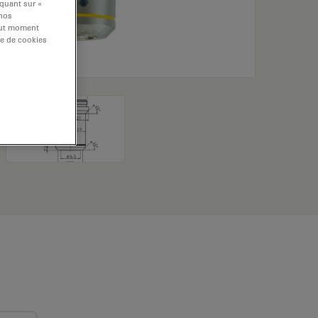
iquant sur «
 nos
tout moment
re de cookies