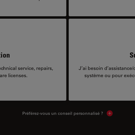
tion
S
hnical service, repairs,
J’ai besoin d’assistance
are licenses.
système ou pour exécu
Préférez-vous un conseil personnalisé ?
Show local c