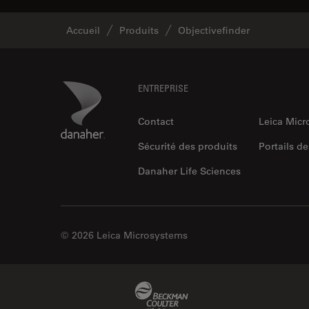
Accueil
Produits
Objectivefinder
Footer
Danaher Logo
ENTREPRISE
Contact
Leica Mic
Sécurité des produits
Portails de
Danaher Life Sciences
© 2026 Leica Microsystems
Beckman Coulter Link