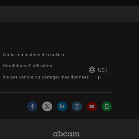
Notice en matière de cookies
Conditions d’utilisation
US
|
Ne pas vendre ou partager mes données
fr
Facebook
X
LinkedIn
Instagram
YouTube
Glassdoor
Abcam Limited Link