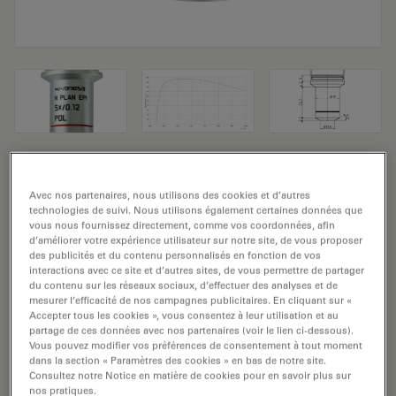
Objectif de microscope N PLAN EPI
Avec nos partenaires, nous utilisons des cookies et d’autres
5x/0,12 POL
technologies de suivi. Nous utilisons également certaines données que
vous nous fournissez directement, comme vos coordonnées, afin
Numéro de produit: 11556075
d’améliorer votre expérience utilisateur sur notre site, de vous proposer
des publicités et du contenu personnalisés en fonction de vos
interactions avec ce site et d’autres sites, de vous permettre de partager
L'objectif N PLAN EPI 5x/0,12 POL a un grossissement
du contenu sur les réseaux sociaux, d’effectuer des analyses et de
de 5x et une ouverture numérique de 0,12 mm. Pour
mesurer l’efficacité de nos campagnes publicitaires. En cliquant sur «
Accepter tous les cookies », vous consentez à leur utilisation et au
une utilisation dans un environnement de matériau en
partage de ces données avec nos partenaires (voir le lien ci-dessous).
immersion sèche, avec un objectif fileté M25 ayant une
Vous pouvez modifier vos préférences de consentement à tout moment
distance de travail libre de 14,0 mm et un NC (numéro
dans la section « Paramètres des cookies » en bas de notre site.
Consultez notre Notice en matière de cookies pour en savoir plus sur
de champ) de 22.
nos pratiques.