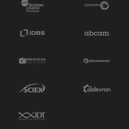
Beckman Coulter Link
Genedata Link
IDBS Link
Abcam Limited
Molecular Devices Link
Phenomenex L
Sciex Link
Aldevron Link
IDT Link