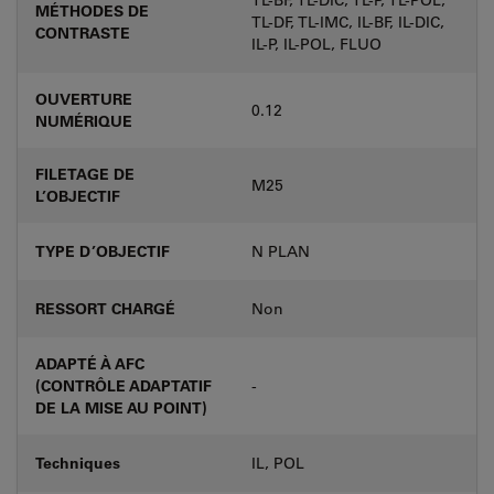
MÉTHODES DE
TL-DF, TL-IMC, IL-BF, IL-DIC,
CONTRASTE
IL-P, IL-POL, FLUO
OUVERTURE
0.12
NUMÉRIQUE
FILETAGE DE
M25
L’OBJECTIF
TYPE D’OBJECTIF
N PLAN
RESSORT CHARGÉ
Non
ADAPTÉ À AFC
(CONTRÔLE ADAPTATIF
-
DE LA MISE AU POINT)
Techniques
IL, POL