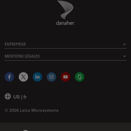
Danaher Logo
Footer
ENTREPRISE
MENTIONS LÉGALES
Facebook
X
LinkedIn
Instagram
YouTube
Glassdoor
US
|
fr
© 2026 Leica Microsystems