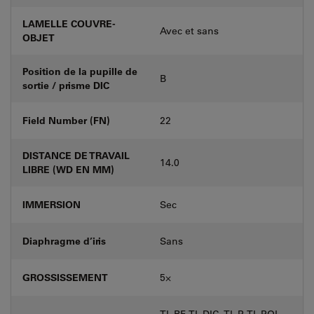
LAMELLE COUVRE-
Avec et sans
OBJET
Position de la pupille de
B
sortie / prisme DIC
Field Number (FN)
22
DISTANCE DE TRAVAIL
14.0
LIBRE (WD EN MM)
IMMERSION
Sec
Diaphragme d’iris
Sans
GROSSISSEMENT
5⨉
TL-BF, TL-DIC, TL-P, TL-POL,