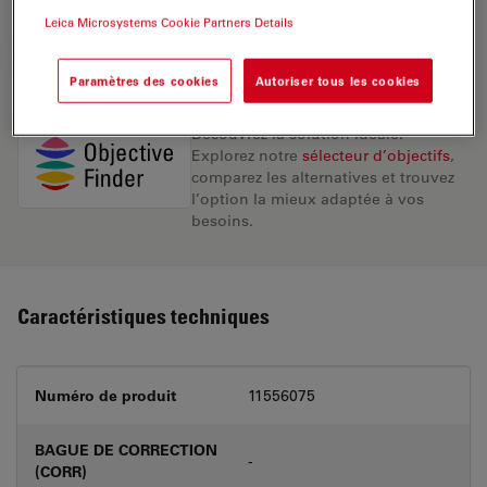
Leica Microsystems Cookie Partners Details
DEMANDE DE DEVIS
Paramètres des cookies
Autoriser tous les cookies
Découvrez la solution idéale.
Explorez notre
sélecteur d’objectifs
,
comparez les alternatives et trouvez
l’option la mieux adaptée à vos
besoins.
Caractéristiques techniques
Numéro de produit
11556075
BAGUE DE CORRECTION
-
(CORR)