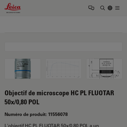
Leica Microsystems Logo
Togg
Saisir un t
Objectif de microscope HC PL FLUOTAR
50x/0,80 POL
Numéro de produit: 11556078
L'objectif HC PL FLUOTAR 50x/0,80 POL a un