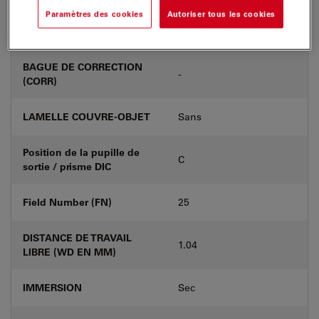
Paramètres des cookies
Autoriser tous les cookies
Numéro de produit
11556078
BAGUE DE CORRECTION
-
(CORR)
LAMELLE COUVRE-OBJET
Sans
Position de la pupille de
C
sortie / prisme DIC
Field Number (FN)
25
DISTANCE DE TRAVAIL
1.04
LIBRE (WD EN MM)
IMMERSION
Sec