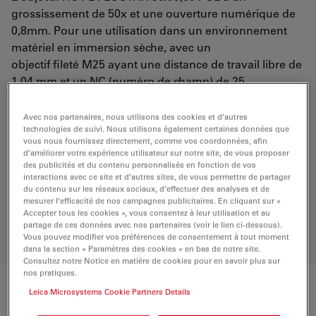
grossissement de 50x et une ouverture numérique de
0,8mm. Pour une utilisation dans un environnement
matériel en immersion sèche, avec un
objectif fileté M25 ayant une distance de travail libre de
1,04 mm et un NC (numéro de champ) de 25.
Avec nos partenaires, nous utilisons des cookies et d’autres
DEMANDE DE DEVIS
technologies de suivi. Nous utilisons également certaines données que
vous nous fournissez directement, comme vos coordonnées, afin
d’améliorer votre expérience utilisateur sur notre site, de vous proposer
des publicités et du contenu personnalisés en fonction de vos
Découvrez la solution idéale.
interactions avec ce site et d’autres sites, de vous permettre de partager
du contenu sur les réseaux sociaux, d’effectuer des analyses et de
Explorez notre
sélecteur d’objectifs
,
mesurer l’efficacité de nos campagnes publicitaires. En cliquant sur «
comparez les alternatives et trouvez
Accepter tous les cookies », vous consentez à leur utilisation et au
l’option la mieux adaptée à vos
partage de ces données avec nos partenaires (voir le lien ci-dessous).
besoins.
Vous pouvez modifier vos préférences de consentement à tout moment
dans la section « Paramètres des cookies » en bas de notre site.
Consultez notre Notice en matière de cookies pour en savoir plus sur
nos pratiques.
Leica Microsystems Cookie Partners Details
Caractéristiques techniques