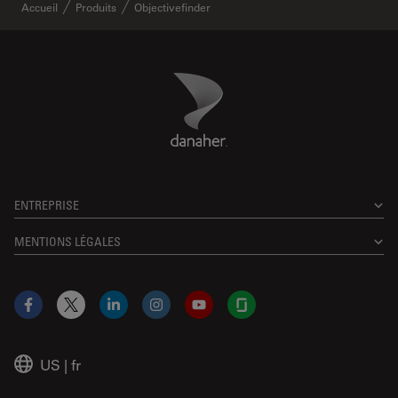
Accueil
Produits
Objectivefinder
Danaher Logo
Footer
ENTREPRISE
MENTIONS LÉGALES
Facebook
X
LinkedIn
Instagram
YouTube
Glassdoor
US
|
fr