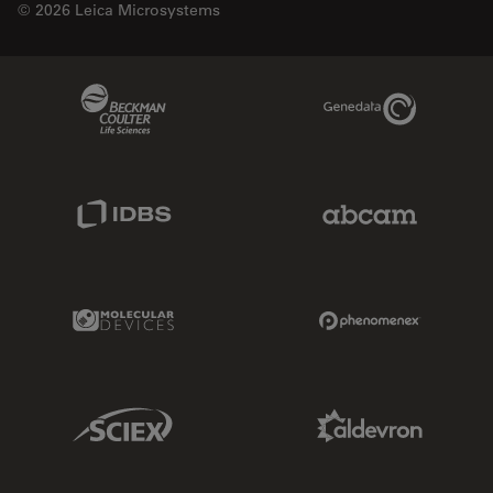
© 2026 Leica Microsystems
Beckman Coulter Link
Genedata Link
IDBS Link
Abcam Limited
Molecular Devices Link
Phenomenex L
Sciex Link
Aldevron Link