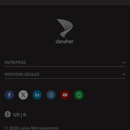
Danaher Logo
Footer
ENTREPRISE
MENTIONS LÉGALES
Facebook
X
LinkedIn
Instagram
YouTube
Glassdoor
US
|
fr
© 2026 Leica Microsystems