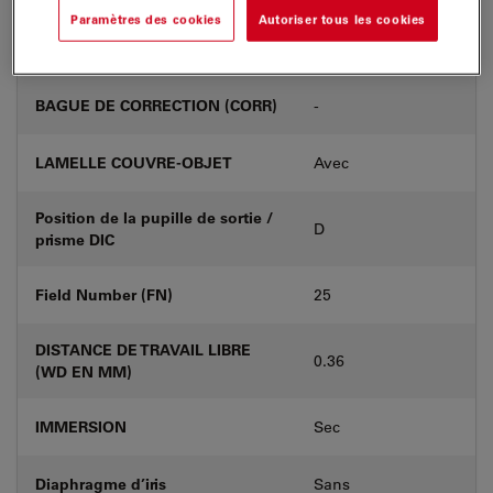
Paramètres des cookies
Autoriser tous les cookies
Numéro de produit
11556084
BAGUE DE CORRECTION (CORR)
-
LAMELLE COUVRE-OBJET
Avec
Position de la pupille de sortie /
D
prisme DIC
Field Number (FN)
25
DISTANCE DE TRAVAIL LIBRE
0.36
(WD EN MM)
IMMERSION
Sec
Diaphragme d’iris
Sans