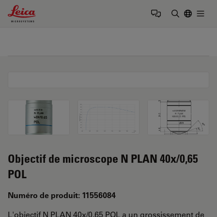
Leica Microsystems Logo
Togg
Saisir un t
Objectif de microscope N PLAN 40x/0,65
POL
Numéro de produit: 11556084
L'objectif N PLAN 40x/0,65 POL a un grossissement de