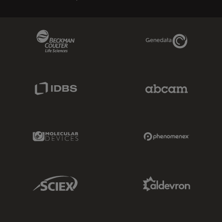
Beckman Coulter Link
Genedata Link
IDBS Link
Abcam Limited
Molecular Devices Link
Phenomenex L
Sciex Link
Aldevron Link