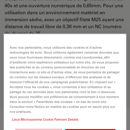
40x et une ouverture numérique de 0,65mm. Pour une
utilisation dans un environnement matériel en
immersion sèche, avec un objectif fileté M25 ayant une
distance de travail libre de 0,36 mm et un NC (numéro
de champ) de 25.
Avec nos partenaires, nous utilisons des cookies et d’autres
DEMANDE DE DEVIS
technologies de suivi. Nous utilisons également certaines données que
vous nous fournissez directement, comme vos coordonnées, afin
d’améliorer votre expérience utilisateur sur notre site, de vous proposer
des publicités et du contenu personnalisés en fonction de vos
interactions avec ce site et d’autres sites, de vous permettre de partager
Découvrez la solution idéale.
du contenu sur les réseaux sociaux, d’effectuer des analyses et de
Explorez notre
sélecteur d’objectifs
,
mesurer l’efficacité de nos campagnes publicitaires. En cliquant sur «
comparez les alternatives et trouvez
Accepter tous les cookies », vous consentez à leur utilisation et au
l’option la mieux adaptée à vos
partage de ces données avec nos partenaires (voir le lien ci-dessous).
besoins.
Vous pouvez modifier vos préférences de consentement à tout moment
dans la section « Paramètres des cookies » en bas de notre site.
Consultez notre Notice en matière de cookies pour en savoir plus sur
nos pratiques.
Leica Microsystems Cookie Partners Details
Caractéristiques techniques