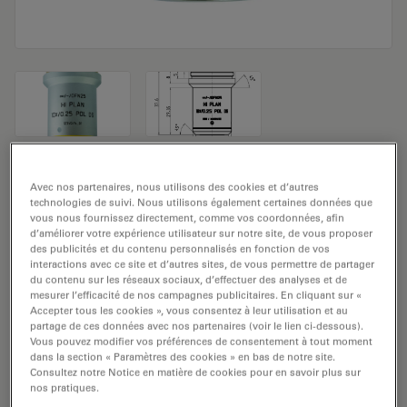
Objectif de microscope HI PLAN 10x/0,25
Avec nos partenaires, nous utilisons des cookies et d’autres
technologies de suivi. Nous utilisons également certaines données que
POL DS
vous nous fournissez directement, comme vos coordonnées, afin
d’améliorer votre expérience utilisateur sur notre site, de vous proposer
Numéro de produit: 11556511
des publicités et du contenu personnalisés en fonction de vos
interactions avec ce site et d’autres sites, de vous permettre de partager
du contenu sur les réseaux sociaux, d’effectuer des analyses et de
L'objectif HI PLAN 10x/0,25 POL DS a un grossissement
mesurer l’efficacité de nos campagnes publicitaires. En cliquant sur «
de 10x et une ouverture numérique de 0,25mm. Pour
Accepter tous les cookies », vous consentez à leur utilisation et au
partage de ces données avec nos partenaires (voir le lien ci-dessous).
une utilisation dans un environnement matériel en
Vous pouvez modifier vos préférences de consentement à tout moment
immersion sèche, avec un objectif fileté M25 ayant une
dans la section « Paramètres des cookies » en bas de notre site.
distance de travail libre de 12 mm et un NC (numéro de
Consultez notre Notice en matière de cookies pour en savoir plus sur
nos pratiques.
champ) de 20.