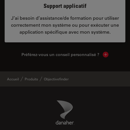
Support applicatif
J’ai besoin d’assistance/de formation pour utiliser
correctement mon système ou pour exécuter une
application spécifique avec mon système.
Préférez-vous un conseil personnalisé ?
Show local c
Accueil
Produits
Objectivefinder
Danaher Logo
Footer