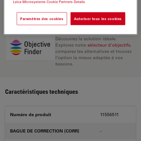
Leica Microsystems Cookie Partners Details
DEMANDE DE DEVIS
Paramètres des cookies
Autoriser tous les cookies
Découvrez la solution idéale.
Explorez notre
sélecteur d’objectifs
,
comparez les alternatives et trouvez
l’option la mieux adaptée à vos
besoins.
Caractéristiques techniques
Numéro de produit
11556511
BAGUE DE CORRECTION (CORR)
-