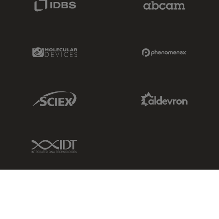
Molecular Devices Link
Phenomenex L
Sciex Link
Aldevron Link
IDT Link