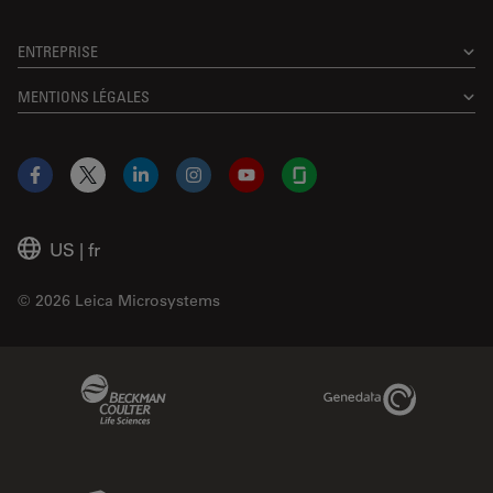
ENTREPRISE
MENTIONS LÉGALES
Facebook
X
LinkedIn
Instagram
YouTube
Glassdoor
US
|
fr
© 2026 Leica Microsystems
Beckman Coulter Link
Genedata Link
IDBS Link
Abcam Limited