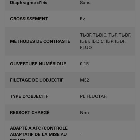
Diaphragme d’iris
Sans
GROSSISSEMENT
5⨉
TL-BF, TL-DIC, TL-P, TL-DF,
MÉTHODES DE CONTRASTE
IL-BF, IL-DIC, IL-P, IL-DF,
FLUO
OUVERTURE NUMÉRIQUE
0.15
FILETAGE DE L’OBJECTIF
M32
TYPE D’OBJECTIF
PL FLUOTAR
RESSORT CHARGÉ
Non
ADAPTÉ À AFC (CONTRÔLE
ADAPTATIF DE LA MISE AU
-