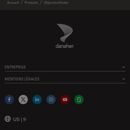
Accueil
Produits
Objectivefinder
Danaher Logo
Footer
ENTREPRISE
MENTIONS LÉGALES
Facebook
X
LinkedIn
Instagram
YouTube
Glassdoor
US
|
fr