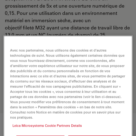
grossissement de 5x et une ouverture numérique de
0,15. Pour une utilisation dans un environnement
matériel en immersion sèche, avec un
objectif fileté M32 ayant une distance de travail libre de
13,0 mm et un NC (numéro de champ) de 25.
Avec nos partenaires, nous utilisons des cookies et d’autres
DEMANDE DE DEVIS
technologies de suivi. Nous utilisons également certaines données que
vous nous fournissez directement, comme vos coordonnées, afin
d’améliorer votre expérience utilisateur sur notre site, de vous proposer
des publicités et du contenu personnalisés en fonction de vos
Découvrez la solution idéale.
interactions avec ce site et d’autres sites, de vous permettre de partager
du contenu sur les réseaux sociaux, d’effectuer des analyses et de
Explorez notre
sélecteur d’objectifs
,
mesurer l’efficacité de nos campagnes publicitaires. En cliquant sur «
comparez les alternatives et trouvez
Accepter tous les cookies », vous consentez à leur utilisation et au
l’option la mieux adaptée à vos
partage de ces données avec nos partenaires (voir le lien ci-dessous).
besoins.
Vous pouvez modifier vos préférences de consentement à tout moment
dans la section « Paramètres des cookies » en bas de notre site.
Consultez notre Notice en matière de cookies pour en savoir plus sur
nos pratiques.
Leica Microsystems Cookie Partners Details
Caractéristiques techniques