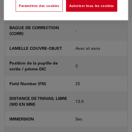
Paramètres des cookies
Autoriser tous les cookies
Numéro de produit
11566046
BAGUE DE CORRECTION
-
(CORR)
LAMELLE COUVRE-OBJET
Avec et sans
Position de la pupille de
C
sortie / prisme DIC
Field Number (FN)
25
DISTANCE DE TRAVAIL LIBRE
13.0
(WD EN MM)
IMMERSION
Sec