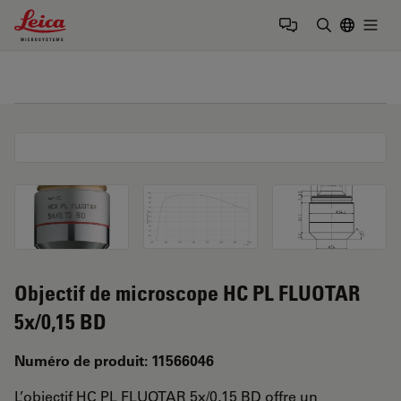
Leica Microsystems Logo
Togg
Saisir un t
Objectif de microscope HC PL FLUOTAR
5x/0,15 BD
Numéro de produit: 11566046
L’objectif HC PL FLUOTAR 5x/0,15 BD offre un