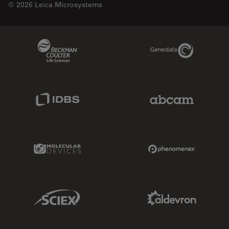
© 2026 Leica Microsystems
Beckman Coulter Link
Genedata Link
IDBS Link
Abcam Limited
Molecular Devices Link
Phenomenex L
Sciex Link
Aldevron Link