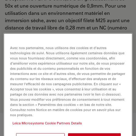
50x et une ouverture numérique de 0,9mm. Pour une
utilisation dans un environnement matériel en
immersion sèche, avec un objectif fileté M25 ayant une
distance de travail libre de 0,28 mm et un NC (numéro
de champ) de 25.
Avec nos partenaires, nous utilisons des cookies et d’autres
technologies de suivi. Nous utilisons également certaines données que
DEMANDE DE DEVIS
vous nous fournissez directement, comme vos coordonnées, afin
d’améliorer votre expérience utilisateur sur notre site, de vous proposer
des publicités et du contenu personnalisés en fonction de vos
interactions avec ce site et d’autres sites, de vous permettre de partager
Découvrez la solution idéale.
du contenu sur les réseaux sociaux, d’effectuer des analyses et de
Explorez notre
sélecteur d’objectifs
,
mesurer l’efficacité de nos campagnes publicitaires. En cliquant sur «
comparez les alternatives et trouvez
Accepter tous les cookies », vous consentez à leur utilisation et au
l’option la mieux adaptée à vos
partage de ces données avec nos partenaires (voir le lien ci-dessous).
Vous pouvez modifier vos préférences de consentement à tout moment
besoins.
dans la section « Paramètres des cookies » en bas de notre site.
Consultez notre Notice en matière de cookies pour en savoir plus sur
nos pratiques.
Leica Microsystems Cookie Partners Details
Caractéristiques techniques