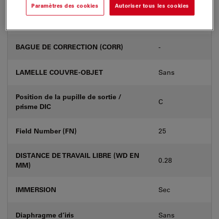
Paramètres des cookies
Autoriser tous les cookies
Numéro de produit
11566064
BAGUE DE CORRECTION (CORR)
-
LAMELLE COUVRE-OBJET
Sans
Position de la pupille de sortie /
C
prisme DIC
Field Number (FN)
25
DISTANCE DE TRAVAIL LIBRE (WD EN
0.28
MM)
IMMERSION
Sec
Diaphragme d’iris
Sans