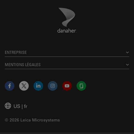
Danaher Logo
Footer
ENTREPRISE
MENTIONS LÉGALES
Facebook
X
LinkedIn
Instagram
YouTube
Glassdoor
US
|
fr
© 2026 Leica Microsystems