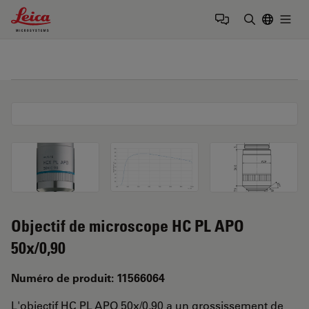
Leica Microsystems Logo
Togg
Saisir un t
Objectif de microscope HC PL APO
50x/0,90
Numéro de produit: 11566064
L'objectif HC PL APO 50x/0,90 a un grossissement de