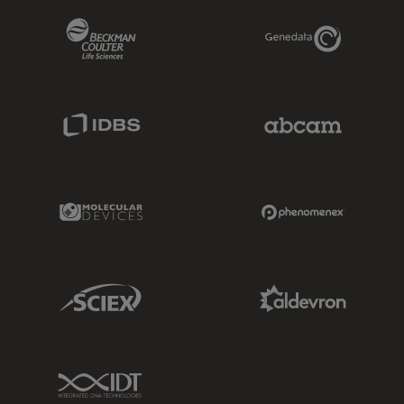
Beckman Coulter Link
Genedata Link
IDBS Link
Abcam Limited
Molecular Devices Link
Phenomenex L
Sciex Link
Aldevron Link
IDT Link