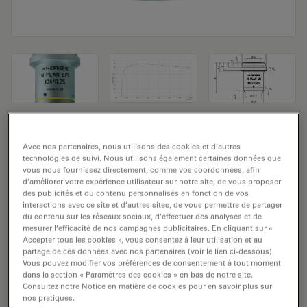
Objectif de microscope N PLAN EPI
Avec nos partenaires, nous utilisons des cookies et d’autres
10x/0,25
technologies de suivi. Nous utilisons également certaines données que
vous nous fournissez directement, comme vos coordonnées, afin
d’améliorer votre expérience utilisateur sur notre site, de vous proposer
Numéro de produit: 11566082
des publicités et du contenu personnalisés en fonction de vos
interactions avec ce site et d’autres sites, de vous permettre de partager
L'objectif N PLAN EPI 10x/0,25 a un grossissement de
du contenu sur les réseaux sociaux, d’effectuer des analyses et de
mesurer l’efficacité de nos campagnes publicitaires. En cliquant sur «
10x et une ouverture numérique de 0,25mm. Pour une
Accepter tous les cookies », vous consentez à leur utilisation et au
utilisation dans un environnement de matériau à
partage de ces données avec nos partenaires (voir le lien ci-dessous).
immersion sèche et fixé avec un filetage d’objectif M25,
Vous pouvez modifier vos préférences de consentement à tout moment
dans la section « Paramètres des cookies » en bas de notre site.
ayant une distance de travail libre de 17,7 mm et un FN
Consultez notre Notice en matière de cookies pour en savoir plus sur
de 25.
nos pratiques.