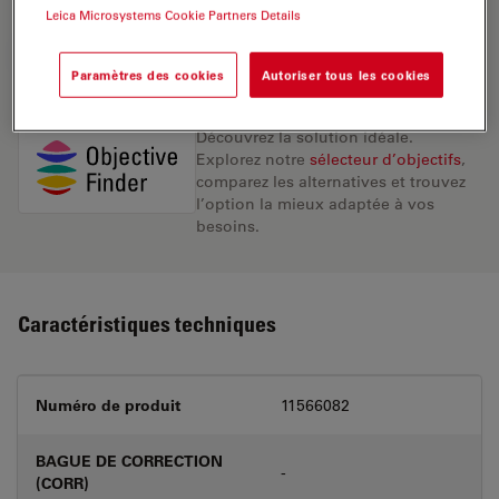
Leica Microsystems Cookie Partners Details
DEMANDE DE DEVIS
Paramètres des cookies
Autoriser tous les cookies
Découvrez la solution idéale.
Explorez notre
sélecteur d’objectifs
,
comparez les alternatives et trouvez
l’option la mieux adaptée à vos
besoins.
Caractéristiques techniques
Numéro de produit
11566082
BAGUE DE CORRECTION
-
(CORR)