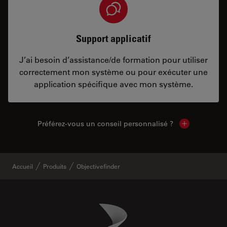
Support applicatif
J’ai besoin d’assistance/de formation pour utiliser
correctement mon système ou pour exécuter une
application spécifique avec mon système.
Préférez-vous un conseil personnalisé ?
Show local c
Accueil
Produits
Objectivefinder
Danaher Logo
Footer