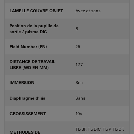
LAMELLE COUVRE-OBJET
Avec et sans
Position de la pupille de
B
sortie / prisme DIC
Field Number (FN)
25
DISTANCE DE TRAVAIL
17.7
LIBRE (WD EN MM)
IMMERSION
Sec
Diaphragme d’iris
Sans
GROSSISSEMENT
10⨉
TL-BF, TL-DIC, TL-P, TL-DF,
MÉTHODES DE