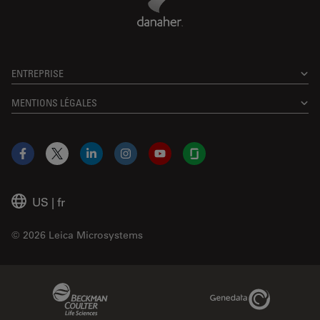
ENTREPRISE
MENTIONS LÉGALES
Facebook
X
LinkedIn
Instagram
YouTube
Glassdoor
US
|
fr
© 2026 Leica Microsystems
Beckman Coulter Link
Genedata Link