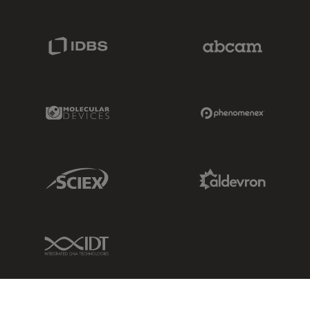
IDBS Link
Abcam Limited
Molecular Devices Link
Phenomenex L
Sciex Link
Aldevron Link
IDT Link